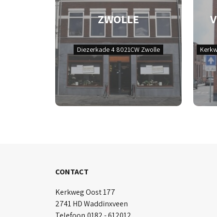
ZWOLLE
Diezerkade 4 8021CW Zwolle
Kerkw
CONTACT
Kerkweg Oost 177
2741 HD Waddinxveen
Telefoon
0182 - 612012