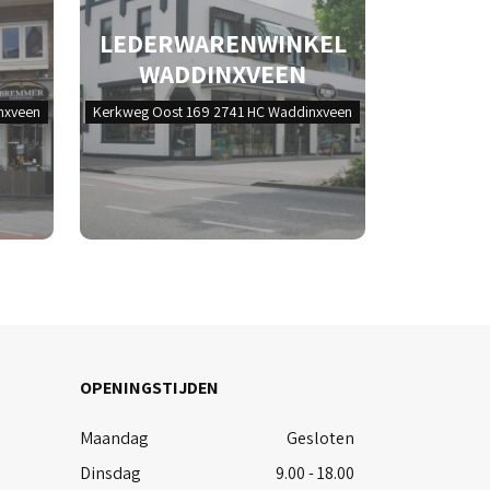
LEDERWARENWINKEL
WADDINXVEEN
nxveen
Kerkweg Oost 169 2741 HC Waddinxveen
OPENINGSTIJDEN
Maandag
Gesloten
Dinsdag
9.00 - 18.00