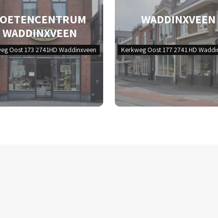
VOETENCENTRUM
WADDINXVEEN
WADDINXVEEN
eg Oost 173 2741HD Waddinxveen
Kerkweg Oost 177 2741 HD Waddi