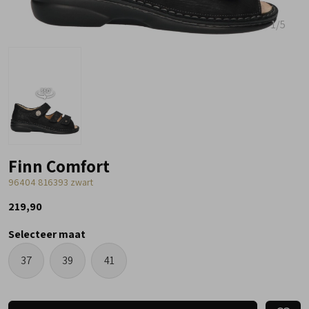
1
/5
Finn Comfort
96404 816393 zwart
219,90
Selecteer maat
37
39
41