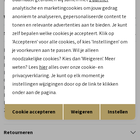
Marketing cookies
analytische en marketingcookies om jouw gedrag
anoniem te analyseren, gepersonaliseerde content te
Winkelvoorraad
tonen en relevante advertenties aan te bieden. Je kunt
zelf bepalen welke cookies je accepteert. Klik op
Specificaties
'Accepteren' voor alle cookies, of kies 'Instellingen' om
je voorkeuren aan te passen. Wil je alleen
Merk
Finn Comfort
Leveranciercode
96404 816393
noodzakelijke cookies? Kies dan 'Weigeren'. Meer
Bestelcode
00027510-1
weten? Lees
hier
alles over onze cookie- en
Los voetbed
Ja
privacyverklaring. Je kunt op elk moment je
Categorie
Sandalen
instellingen wijzigingen door op de link te klikken
Kleur
Zwart
onder aan de pagina.
Materiaal buitenkant
Leer
Materiaal binnenkant
Leer
Opslaan
Terug
Zool
Rubber
Cookie accepteren
Weigeren
Instellen
Retourneren