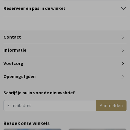
Reserveer en pas in de winkel
Contact
Informatie
Telefoon
Voetzorg
0182 - 612012
Openingstijden
Maandag
Gesloten
Schrijf je nu in voor de nieuwsbrief
Dinsdag
9:00 - 18:00
Aanmelden
Woensdag
9:00 - 18:00
Donderdag
9:00 - 18:00
Bezoek onze winkels
Vrijdag
9:00 - 18:00