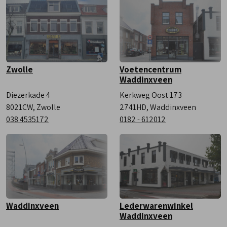
Zaterdag
9:00 - 17:00
Zwolle
Voetencentrum
Waddinxveen
Diezerkade 4
Kerkweg Oost 173
8021CW, Zwolle
2741HD, Waddinxveen
038 4535172
0182 - 612012
Waddinxveen
Lederwarenwinkel
Waddinxveen