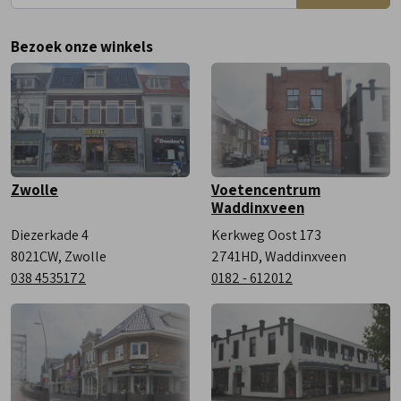
Donderdag
9:00 - 18:00
Bezoek onze winkels
Vrijdag
9:00 - 18:00
Zaterdag
9:00 - 17:00
Zwolle
Voetencentrum
Waddinxveen
Diezerkade 4
Kerkweg Oost 173
8021CW, Zwolle
2741HD, Waddinxveen
038 4535172
0182 - 612012