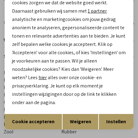
cookies zorgen we dat de website goed werkt.
Analytische cookies
Daarnaast gebruiken wij samen met
1 partner
Marketing cookies
analytische en marketingcookies om jouw gedrag
anoniem te analyseren, gepersonaliseerde content te
tonen en relevante advertenties aan te bieden. Je kunt
Winkelvoorraad
zelf bepalen welke cookies je accepteert. Klik op
'Accepteren' voor alle cookies, of kies 'Instellingen' om
Specificaties
je voorkeuren aan te passen. Wil je alleen
noodzakelijke cookies? Kies dan 'Weigeren'. Meer
Merk
Finn Comfort
weten? Lees
hier
alles over onze cookie- en
Leveranciercode
2562 195241 Gomera
privacyverklaring. Je kunt op elk moment je
Bestelcode
00027505-80
instellingen wijzigingen door op de link te klikken
Los voetbed
Ja
Categorie
Sandalen
onder aan de pagina.
Kleur
Blauw
Opslaan
Terug
Materiaal buitenkant
Leer
Cookie accepteren
Weigeren
Instellen
Materiaal binnenkant
Leer
Zool
Rubber