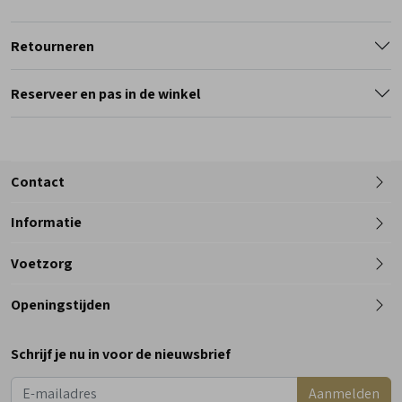
Retourneren
Reserveer en pas in de winkel
Contact
Informatie
Telefoon
Voetzorg
0182 - 612012
Openingstijden
Maandag
Gesloten
Schrijf je nu in voor de nieuwsbrief
Dinsdag
9:00 - 18:00
Aanmelden
Woensdag
9:00 - 18:00