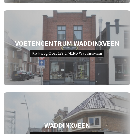
VOETENCENTRUM WADDINXVEEN
Kerkweg Oost 173 2741HD Waddinxveen
WADDINXVEEN