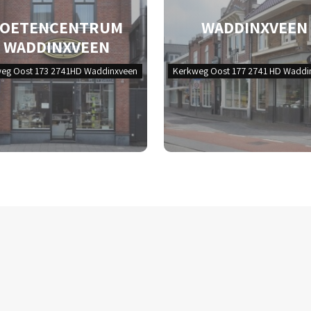
VOETENCENTRUM
WADDINXVEEN
WADDINXVEEN
eg Oost 173 2741HD Waddinxveen
Kerkweg Oost 177 2741 HD Waddi