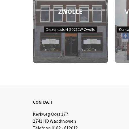
ZWOLLE
Diezerkade 4 8021CW Zwolle
Kerkw
CONTACT
Kerkweg Oost 177
2741 HD Waddinxveen
Telefoon
0182 - 612012