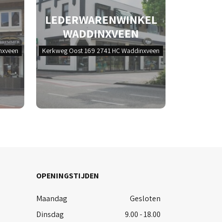
LEDERWARENWINKEL
WADDINXVEEN
nxveen
Kerkweg Oost 169 2741 HC Waddinxveen
OPENINGSTIJDEN
Maandag
Gesloten
Dinsdag
9.00 - 18.00