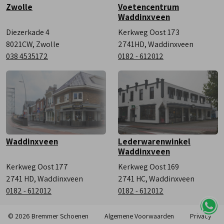
Zwolle
Voetencentrum
Waddinxveen
Diezerkade 4
Kerkweg Oost 173
8021CW, Zwolle
2741HD, Waddinxveen
038 4535172
0182 - 612012
Waddinxveen
Lederwarenwinkel
Waddinxveen
Kerkweg Oost 177
Kerkweg Oost 169
2741 HD, Waddinxveen
2741 HC, Waddinxveen
0182 - 612012
0182 - 612012
© 2026 Bremmer Schoenen
Algemene Voorwaarden
Privacy