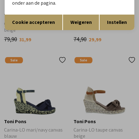
onder aan de pagina.
Toni Pons
Toni Pons
Opslaan
Terug
Cookie accepteren
Weigeren
Instellen
Calonge pedra stone linen
Nuria mari blauw
beige
79,90
74,90
31,99
29,99
Sale
Sale
Toni Pons
Toni Pons
Carina-LO mari/navy canvas
Carina-LO taupe canvas
blauw
beige