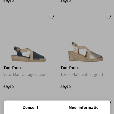
99,90
74,90
Toni Pons
Toni Pons
Verdi Mari vintage blauw
Tossa Plati leather goud
69,90
89,90
Sale
Sale
Consent
Meer informatie