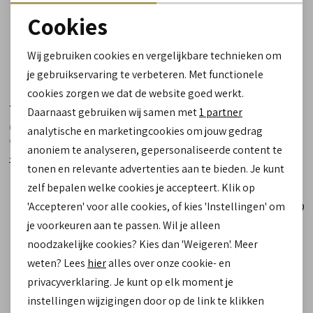
Cookies
Noodzakelijke cookies
Wij gebruiken cookies en vergelijkbare technieken om
personalisatie cookies
je gebruikservaring te verbeteren. Met functionele
cookies zorgen we dat de website goed werkt.
Analytische cookies
Toni Pons
Toni Pons
Daarnaast gebruiken wij samen met
1 partner
Marketing cookies
Calonge blanc white linen
Calonge mari navy linen
analytische en marketingcookies om jouw gedrag
wit
blauw
anoniem te analyseren, gepersonaliseerde content te
79,90
79,90
31,99
31,99
tonen en relevante advertenties aan te bieden. Je kunt
zelf bepalen welke cookies je accepteert. Klik op
'Accepteren' voor alle cookies, of kies 'Instellingen' om
Sale
Sale
je voorkeuren aan te passen. Wil je alleen
noodzakelijke cookies? Kies dan 'Weigeren'. Meer
weten? Lees
hier
alles over onze cookie- en
privacyverklaring. Je kunt op elk moment je
instellingen wijzigingen door op de link te klikken