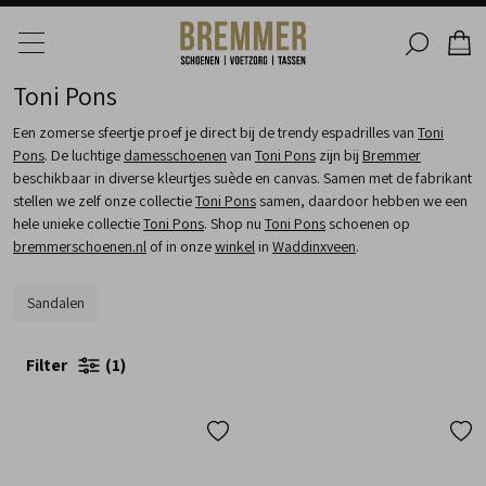
Toni Pons
Een zomerse sfeertje proef je direct bij de trendy espadrilles van
Toni
Pons
. De luchtige
damesschoenen
van
Toni Pons
zijn bij
Bremmer
beschikbaar in diverse kleurtjes suède en canvas. Samen met de fabrikant
stellen we zelf onze collectie
Toni Pons
samen, daardoor hebben we een
hele unieke collectie
Toni Pons
. Shop nu
Toni Pons
schoenen op
bremmerschoenen.nl
of in onze
winkel
in
Waddinxveen
.
Sandalen
Filter
1