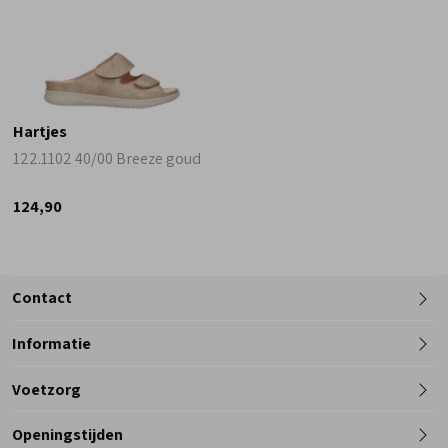
Hartjes
122.1102 40/00 Breeze goud
124,90
Contact
Informatie
Telefoon
Voetzorg
0182 - 612012
Openingstijden