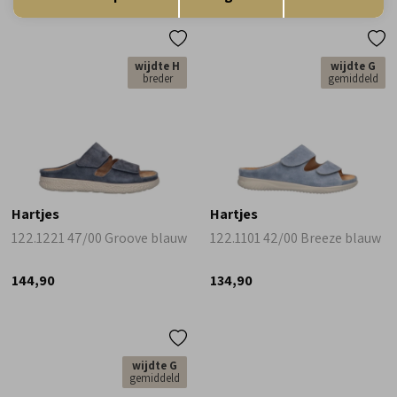
wijdte H
wijdte G
breder
gemiddeld
Hartjes
Hartjes
122.1221 47/00 Groove blauw
122.1101 42/00 Breeze blauw
144,90
134,90
wijdte G
gemiddeld