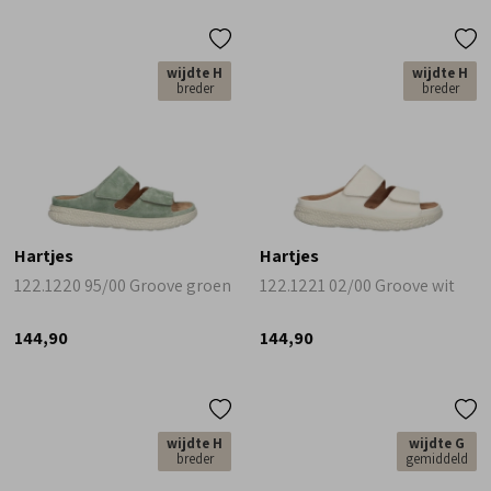
wijdte H
wijdte H
breder
breder
Hartjes
Hartjes
122.1220 95/00 Groove groen
122.1221 02/00 Groove wit
144,90
144,90
wijdte H
wijdte G
breder
gemiddeld