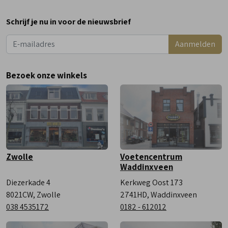
Maandag
Gesloten
Schrijf je nu in voor de nieuwsbrief
Dinsdag
9:00 - 18:00
Aanmelden
Woensdag
9:00 - 18:00
Donderdag
9:00 - 18:00
Bezoek onze winkels
Vrijdag
9:00 - 18:00
Zaterdag
9:00 - 17:00
Zwolle
Voetencentrum
Waddinxveen
Diezerkade 4
Kerkweg Oost 173
8021CW, Zwolle
2741HD, Waddinxveen
038 4535172
0182 - 612012