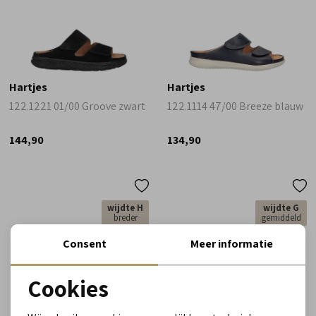
Hartjes
Hartjes
122.1221 01/00 Groove zwart
122.1114 47/00 Breeze blauw
144,90
134,90
wijdte H
wijdte G
breder
gemiddeld
Consent
Meer informatie
Cookies
Noodzakelijke cookies