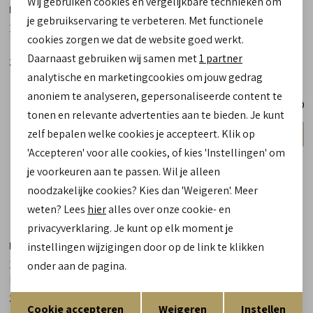
Wij gebruiken cookies en vergelijkbare technieken om
Hartjes
Hartjes
personalisatie cookies
je gebruikservaring te verbeteren. Met functionele
122.1221 48/00 Groove blauw
122.1101 40/00 Breeze goud
cookies zorgen we dat de website goed werkt.
Analytische cookies
Daarnaast gebruiken wij samen met
1 partner
144,90
134,90
Marketing cookies
analytische en marketingcookies om jouw gedrag
anoniem te analyseren, gepersonaliseerde content te
tonen en relevante advertenties aan te bieden. Je kunt
wijdte G
wijdte G
zelf bepalen welke cookies je accepteert. Klik op
gemiddeld
gemiddeld
'Accepteren' voor alle cookies, of kies 'Instellingen' om
je voorkeuren aan te passen. Wil je alleen
noodzakelijke cookies? Kies dan 'Weigeren'. Meer
weten? Lees
hier
alles over onze cookie- en
privacyverklaring. Je kunt op elk moment je
Hartjes
Hartjes
instellingen wijzigingen door op de link te klikken
122.1101/40 42/00 Breeze
122.1101 01/00 Breeze zwart
onder aan de pagina.
blauw
Opslaan
Terug
134,90
134,90
Cookie accepteren
Weigeren
Instellen