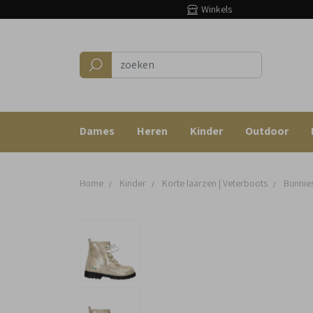
Winkels
Dames
Heren
Kinder
Outdoor
Home
Kinder
Korte laarzen | Veterboots
Bunnie