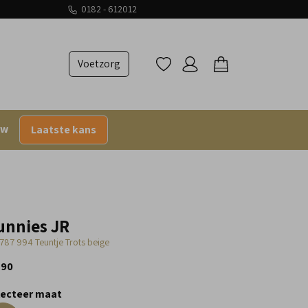
0182 - 612012
Voetzorg
uw
Laatste kans
unnies JR
787 994 Teuntje Trots beige
,90
lecteer maat