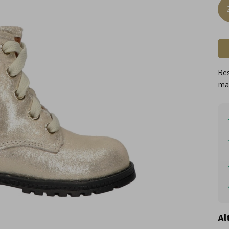
Res
maa
Al