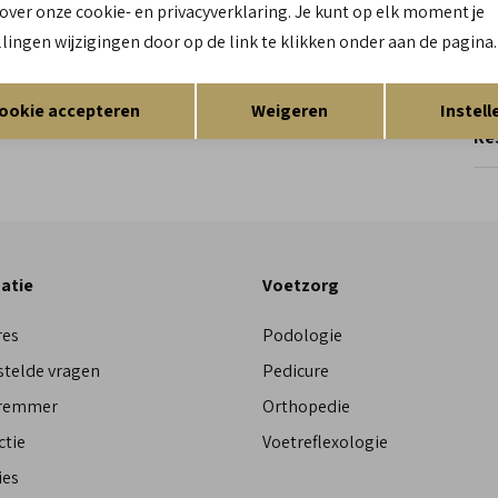
 over onze cookie- en privacyverklaring. Je kunt op elk moment je
llingen wijzigingen door op de link te klikken onder aan de pagina.
Re
Opslaan
Terug
ookie accepteren
Weigeren
Instell
Res
atie
Voetzorg
res
Podologie
stelde vragen
Pedicure
Bremmer
Orthopedie
ctie
Voetreflexologie
ies