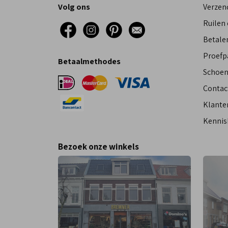
Volg ons
Verzen
Ruilen
Betalen
Proefp
Betaalmethodes
Schoen
Contac
Klante
Kennis
Bezoek onze winkels