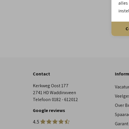
alles
inste
C
Contact
Inform
Kerkweg Oost 177
Vacatu
2741 HD Waddinxveen
Veelge
Telefoon
0182 - 612012
Over 
Google reviews
Spaara
4.5
Garant