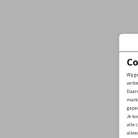
Co
Wij g
verbe
Daar
marke
geper
Je ku
alle 
allee