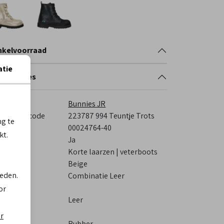
nkelvoorraad
atie
cificaties
rk
Bunnies JR
veranciercode
223787 994 Teuntje Trots
ng te
stelcode
00024764-40
kt.
s voetbed
Ja
tegorie
Korte laarzen | veterboots
eur
Beige
ieden.
eriaal
Combinatie Leer
itenkant
or
eriaal
Leer
nnenkant
er
ol
Rubber