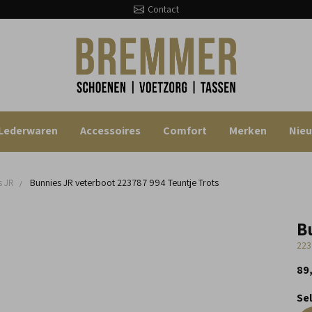
Contact
Lederwaren
Accessoires
Comfort
Merken
Nie
s JR
Bunnies JR veterboot
223787 994 Teuntje Trots
B
223
89
Se