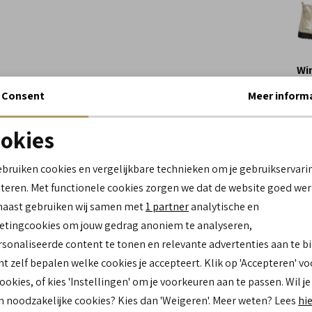
Wi
Consent
Meer inform
Spe
okies
Me
Noodzakelijke cookies
personalisatie cookies
Le
ebruiken cookies en vergelijkbare technieken om je gebruikservari
Be
teren. Met functionele cookies zorgen we dat de website goed wer
Analytische cookies
Marketing cookies
Lo
naast gebruiken wij samen met
1 partner
analytische en
Ca
tingcookies om jouw gedrag anoniem te analyseren,
Kl
sonaliseerde content te tonen en relevante advertenties aan te b
Mat
bu
nt zelf bepalen welke cookies je accepteert. Klik op 'Accepteren' vo
Mat
cookies, of kies 'Instellingen' om je voorkeuren aan te passen. Wil je
bi
n noodzakelijke cookies? Kies dan 'Weigeren'. Meer weten? Lees
hi
Zo