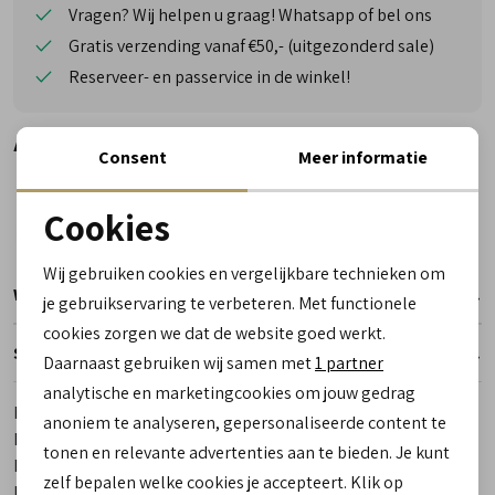
Vragen? Wij helpen u graag! Whatsapp of bel ons
Gratis verzending vanaf €50,- (uitgezonderd sale)
Reserveer- en passervice in de winkel!
Alternatieve kleuren
Consent
Meer informatie
Cookies
Noodzakelijke cookies
Wij gebruiken cookies en vergelijkbare technieken om
personalisatie cookies
Winkelvoorraad
je gebruikservaring te verbeteren. Met functionele
cookies zorgen we dat de website goed werkt.
Analytische cookies
Specificaties
Daarnaast gebruiken wij samen met
1 partner
Marketing cookies
analytische en marketingcookies om jouw gedrag
Merk
Bunnies JR
anoniem te analyseren, gepersonaliseerde content te
Leveranciercode
222105 500 Ziva zacht
tonen en relevante advertenties aan te bieden. Je kunt
Bestelcode
00020640-10
zelf bepalen welke cookies je accepteert. Klik op
Los voetbed
Ja