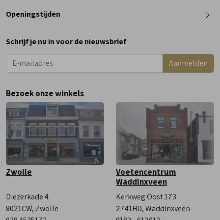
0182 - 612012
Openingstijden
Maandag
Gesloten
Schrijf je nu in voor de nieuwsbrief
Dinsdag
9:00 - 18:00
Aanmelden
Woensdag
9:00 - 18:00
Donderdag
9:00 - 18:00
Bezoek onze winkels
Vrijdag
9:00 - 18:00
Zaterdag
9:00 - 17:00
Zwolle
Voetencentrum
Waddinxveen
Diezerkade 4
Kerkweg Oost 173
8021CW, Zwolle
2741HD, Waddinxveen