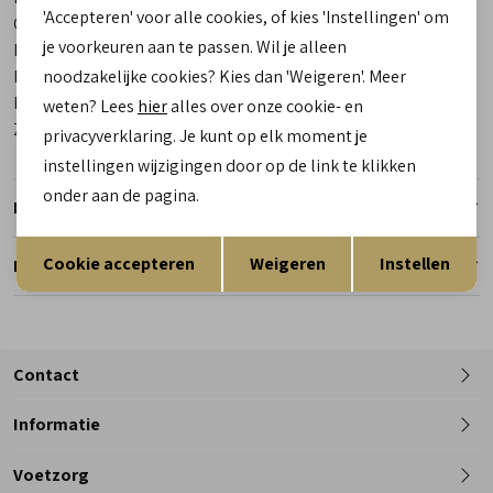
'Accepteren' voor alle cookies, of kies 'Instellingen' om
Categorie
Babyschoenen
je voorkeuren aan te passen. Wil je alleen
Kleur
Wit
Materiaal buitenkant
Leer
noodzakelijke cookies? Kies dan 'Weigeren'. Meer
Materiaal binnenkant
Leer
weten? Lees
hier
alles over onze cookie- en
Zool
Rubber
privacyverklaring. Je kunt op elk moment je
instellingen wijzigingen door op de link te klikken
onder aan de pagina.
Retourneren
Opslaan
Terug
Cookie accepteren
Weigeren
Instellen
Reserveer en pas in de winkel
Contact
Informatie
Telefoon
Voetzorg