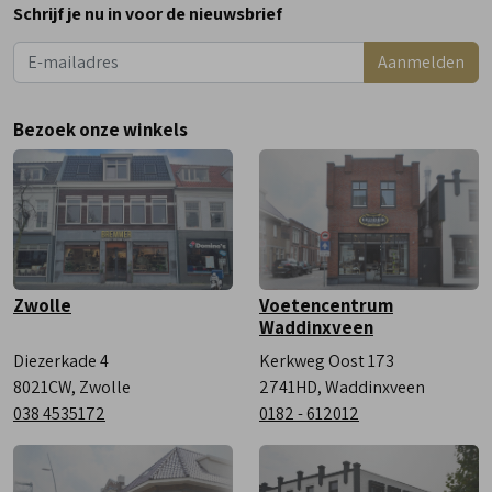
Schrijf je nu in voor de nieuwsbrief
Dinsdag
9:00 - 18:00
Aanmelden
Woensdag
9:00 - 18:00
Donderdag
9:00 - 18:00
Bezoek onze winkels
Vrijdag
9:00 - 18:00
Zaterdag
9:00 - 17:00
Zwolle
Voetencentrum
Waddinxveen
Diezerkade 4
Kerkweg Oost 173
8021CW, Zwolle
2741HD, Waddinxveen
038 4535172
0182 - 612012