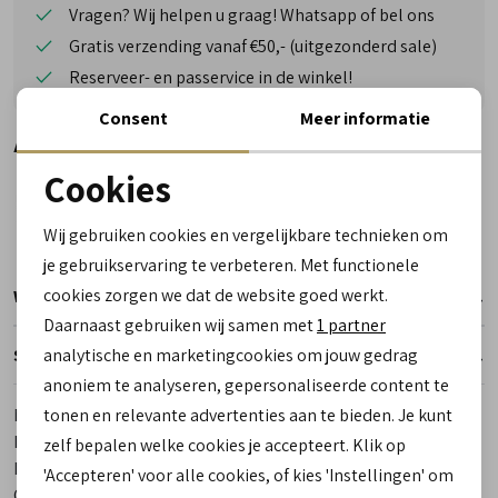
Vragen? Wij helpen u graag! Whatsapp of bel ons
Gratis verzending vanaf €50,- (uitgezonderd sale)
Reserveer- en passervice in de winkel!
Consent
Meer informatie
Alternatieve kleuren
Cookies
Noodzakelijke cookies
Wij gebruiken cookies en vergelijkbare technieken om
personalisatie cookies
je gebruikservaring te verbeteren. Met functionele
cookies zorgen we dat de website goed werkt.
Winkelvoorraad
Analytische cookies
Daarnaast gebruiken wij samen met
1 partner
Marketing cookies
analytische en marketingcookies om jouw gedrag
Specificaties
anoniem te analyseren, gepersonaliseerde content te
Merk
Berba
tonen en relevante advertenties aan te bieden. Je kunt
Leveranciercode
125-041-00
zelf bepalen welke cookies je accepteert. Klik op
Bestelcode
00019792-1
'Accepteren' voor alle cookies, of kies 'Instellingen' om
Categorie
Hand- en schoudertassen