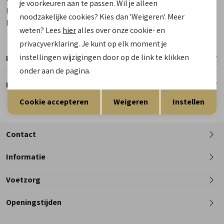
je voorkeuren aan te passen. Wil je alleen
Kleur
Zwart
noodzakelijke cookies? Kies dan 'Weigeren'. Meer
Materiaal buitenkant
Leer
weten? Lees
hier
alles over onze cookie- en
privacyverklaring. Je kunt op elk moment je
instellingen wijzigingen door op de link te klikken
Retourneren
onder aan de pagina.
Reserveer en pas in de winkel
Opslaan
Terug
Cookie accepteren
Weigeren
Instellen
Contact
Informatie
Telefoon
Voetzorg
0182 - 612012
Openingstijden
Maandag
Gesloten