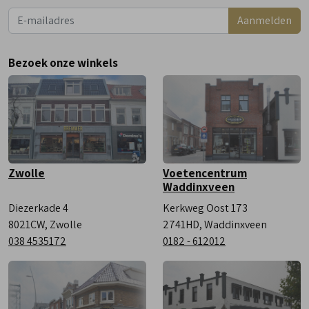
Aanmelden
Woensdag
9:00 - 18:00
Donderdag
9:00 - 18:00
Bezoek onze winkels
Vrijdag
9:00 - 18:00
Zaterdag
9:00 - 17:00
Zwolle
Voetencentrum
Waddinxveen
Diezerkade 4
Kerkweg Oost 173
8021CW, Zwolle
2741HD, Waddinxveen
038 4535172
0182 - 612012