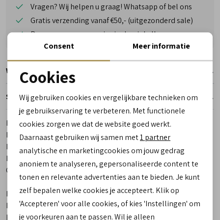
Vragen? Wij helpen u graag! Whatsapp of bel ons
Gratis verzending vanaf €50,- (uitgezonderd sale)
Reserveer- en passervice in de winkel!
Consent
Meer informatie
Winkelvoorraad
Cookies
Noodzakelijke cookies
Specificaties
Wij gebruiken cookies en vergelijkbare technieken om
personalisatie cookies
je gebruikservaring te verbeteren. Met functionele
Merk
Wolky
cookies zorgen we dat de website goed werkt.
Analytische cookies
Leveranciercode
0447530.000
Daarnaast gebruiken wij samen met
1 partner
Marketing cookies
Bestelcode
00018613-1
analytische en marketingcookies om jouw gedrag
Los voetbed
Ja
anoniem te analyseren, gepersonaliseerde content te
Categorie
Korte laarsjes | veterboots |
tonen en relevante advertenties aan te bieden. Je kunt
chelseaboots
zelf bepalen welke cookies je accepteert. Klik op
Kleur
Zwart
'Accepteren' voor alle cookies, of kies 'Instellingen' om
Materiaal buitenkant
Leer
je voorkeuren aan te passen. Wil je alleen
Materiaal binnenkant
Leer