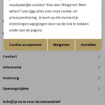
Zool
Rubber
noodzakelijke cookies? Kies dan 'Weigeren'. Meer
weten? Lees
hier
alles over onze cookie- en
privacyverklaring. Je kunt op elk moment je
Retourneren
instellingen wijzigingen door op de link te klikken
onder aan de pagina.
Reserveer en pas in de winkel
Opslaan
Terug
Cookie accepteren
Weigeren
Instellen
Contact
Informatie
Telefoon
Voetzorg
0182 - 612012
Openingstijden
Maandag
Gesloten
Schrijf je nu in voor de nieuwsbrief
Dinsdag
9:00 - 18:00