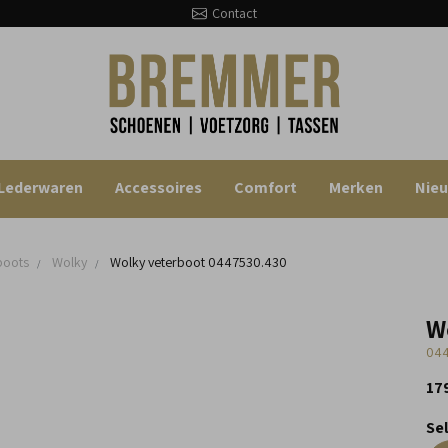
Contact
Lederwaren
Accessoires
Comfort
Merken
Nie
boots
Wolky
Wolky veterboot
0447530.430
W
044
17
Se