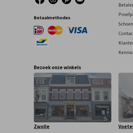
Betalen
Proefp
Betaalmethodes
Schoen
Contac
Klante
Kennis
Bezoek onze winkels
Zwolle
Voete