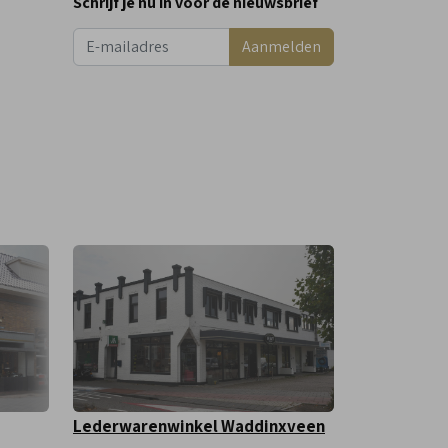
Schrijf je nu in voor de nieuwsbrief
Aanmelden
Lederwarenwinkel Waddinxveen