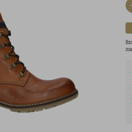
Res
maa