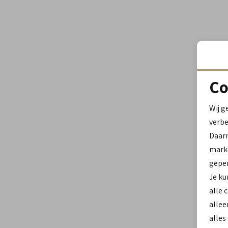
Co
Wij g
verbe
Daar
marke
geper
Je ku
alle 
allee
alles