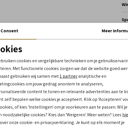
Wi
Spe
Consent
Meer inform
Me
Le
okies
Be
Noodzakelijke cookies
personalisatie cookies
Lo
ebruiken cookies en vergelijkbare technieken om je gebruikservari
Ca
teren. Met functionele cookies zorgen we dat de website goed wer
Analytische cookies
Marketing cookies
naast gebruiken wij samen met
1 partner
analytische en
Kl
Mat
tingcookies om jouw gedrag anoniem te analyseren,
bu
sonaliseerde content te tonen en relevante advertenties aan te b
Mat
nt zelf bepalen welke cookies je accepteert. Klik op 'Accepteren' vo
bi
cookies, of kies 'Instellingen' om je voorkeuren aan te passen. Wil je
Zo
n noodzakelijke cookies? Kies dan 'Weigeren'. Meer weten? Lees
hi
 over onze cookie- en privacyverklaring. Je kunt op elk moment je