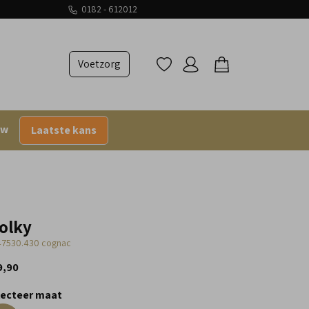
0182 - 612012
Voetzorg
uw
Laatste kans
olky
7530.430 cognac
9,90
lecteer maat