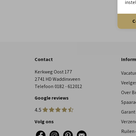
inste
C
Contact
Inform
Kerkweg Oost 177
Vacatu
2741 HD Waddinxveen
Veelge
Telefoon
0182 - 612012
Over 
Google reviews
Spaara
4.5
Garant
Volg ons
Verzen
Ruilen