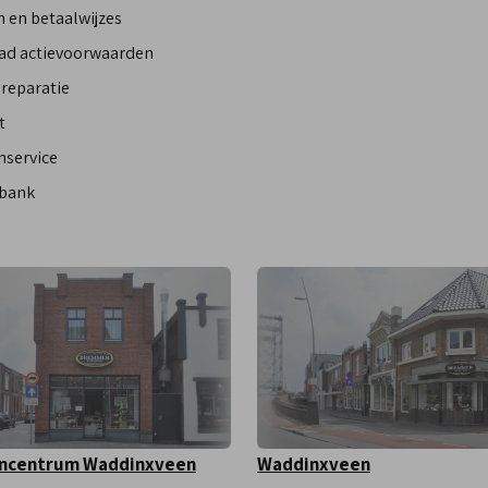
 en betaalwijzes
ad actievoorwaarden
reparatie
t
nservice
bank
ncentrum Waddinxveen
Waddinxveen