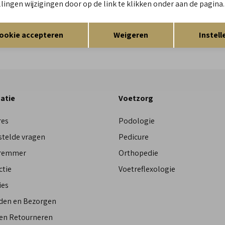
llingen wijzigingen door op de link te klikken onder aan de pagina.
Re
Opslaan
Terug
Res
ookie accepteren
Weigeren
Instell
atie
Voetzorg
res
Podologie
stelde vragen
Pedicure
Bremmer
Orthopedie
ctie
Voetreflexologie
ies
den en Bezorgen
 en Retourneren