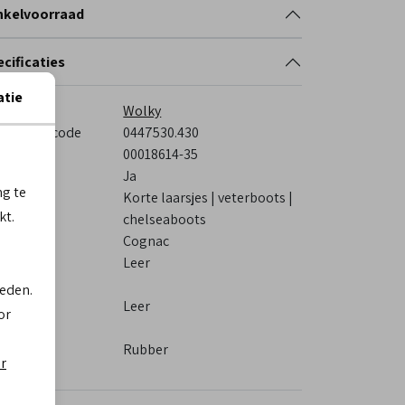
nkelvoorraad
cificaties
atie
rk
Wolky
veranciercode
0447530.430
stelcode
00018614-35
s voetbed
Ja
ng te
tegorie
Korte laarsjes | veterboots |
kt.
chelseaboots
eur
Cognac
eriaal
Leer
itenkant
ieden.
eriaal
Leer
or
nnenkant
ol
Rubber
er