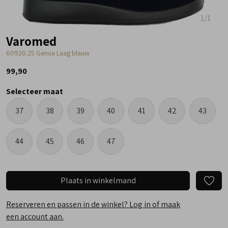
1
/1
Varomed
60920.25 Genua Laag blauw
99,90
Selecteer maat
37
38
39
40
41
42
43
44
45
46
47
Plaats in winkelmand
Reserveren en passen in de winkel? Log in of maak
een account aan.