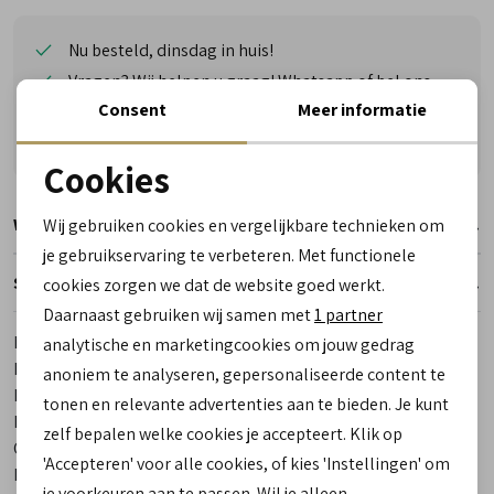
Nu besteld, dinsdag in huis!
Vragen? Wij helpen u graag! Whatsapp of bel ons
Consent
Meer informatie
Gratis verzending vanaf €50,- (uitgezonderd sale)
Reserveer- en passervice in de winkel!
Cookies
Noodzakelijke cookies
Winkelvoorraad
Wij gebruiken cookies en vergelijkbare technieken om
personalisatie cookies
je gebruikservaring te verbeteren. Met functionele
Specificaties
cookies zorgen we dat de website goed werkt.
Analytische cookies
Daarnaast gebruiken wij samen met
1 partner
Marketing cookies
Merk
Varomed
analytische en marketingcookies om jouw gedrag
Leveranciercode
60920.25 Genua Laag
anoniem te analyseren, gepersonaliseerde content te
Bestelcode
00006671-80
tonen en relevante advertenties aan te bieden. Je kunt
Los voetbed
Ja
zelf bepalen welke cookies je accepteert. Klik op
Categorie
Slippers | pantoffels
'Accepteren' voor alle cookies, of kies 'Instellingen' om
Kleur
Blauw
je voorkeuren aan te passen. Wil je alleen