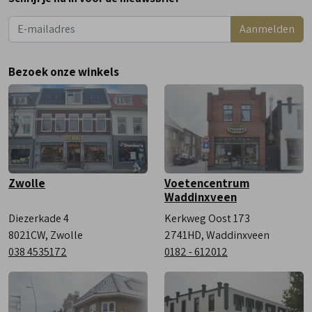
Dinsdag
9:00 - 18:00
Aanmelden
Woensdag
9:00 - 18:00
Donderdag
9:00 - 18:00
Bezoek onze winkels
Vrijdag
9:00 - 18:00
Zaterdag
9:00 - 17:00
Zwolle
Voetencentrum
Waddinxveen
Diezerkade 4
Kerkweg Oost 173
8021CW, Zwolle
2741HD, Waddinxveen
038 4535172
0182 - 612012