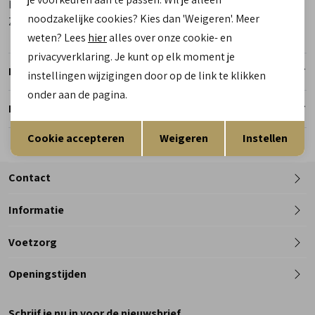
Materiaal binnenkant
Badstof
noodzakelijke cookies? Kies dan 'Weigeren'. Meer
Zool
Rubber
weten? Lees
hier
alles over onze cookie- en
privacyverklaring. Je kunt op elk moment je
Retourneren
instellingen wijzigingen door op de link te klikken
onder aan de pagina.
Reserveer en pas in de winkel
Opslaan
Terug
Cookie accepteren
Weigeren
Instellen
Contact
Informatie
Telefoon
Voetzorg
0182 - 612012
Openingstijden
Maandag
Gesloten
Schrijf je nu in voor de nieuwsbrief