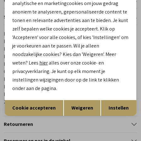
Winkelvoorraad
Marketing cookies
analytische en marketingcookies om jouw gedrag
anoniem te analyseren, gepersonaliseerde content te
Specificaties
tonen en relevante advertenties aan te bieden. Je kunt
zelf bepalen welke cookies je accepteert. Klik op
Merk
Track Style
'Accepteren' voor alle cookies, of kies 'Instellingen' om
Leveranciercode
325383 168 Raisa Retro
je voorkeuren aan te passen. Wil je alleen
Bestelcode
00027737-70
noodzakelijke cookies? Kies dan 'Weigeren'. Meer
Breedtemaat
3.5
weten? Lees
hier
alles over onze cookie- en
Los voetbed
Ja
privacyverklaring. Je kunt op elk moment je
Categorie
Sneakers
Kleur
Groen
instellingen wijzigingen door op de link te klikken
Materiaal buitenkant
Gevet Leer
onder aan de pagina.
Materiaal binnenkant
Leer
Opslaan
Zool
Rubber
Terug
Cookie accepteren
Weigeren
Instellen
Retourneren
Reserveer en pas in de winkel