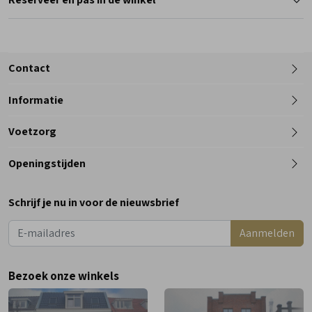
Contact
Informatie
Telefoon
Voetzorg
0182 - 612012
Openingstijden
Maandag
Gesloten
Schrijf je nu in voor de nieuwsbrief
Dinsdag
9:00 - 18:00
Aanmelden
Woensdag
9:00 - 18:00
Donderdag
9:00 - 18:00
Bezoek onze winkels
Vrijdag
9:00 - 18:00
Zaterdag
9:00 - 17:00