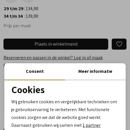
29 t/m 29
:
134,90
34 t/m 34
:
139,90
Prijs per maat
Plaats in winkelmand
Reserveren en passen in de winkel? Log in of maak
een account aan.
Consent
Meer informatie
Nu besteld, dinsdag in huis!
Cookies
Vragen? Wij helpen u graag! Whatsapp of bel ons
Noodzakelijke cookies
Gratis verzending vanaf €50,- (uitgezonderd sale)
Wij gebruiken cookies en vergelijkbare technieken om
personalisatie cookies
Reserveer- en passervice in de winkel!
je gebruikservaring te verbeteren. Met functionele
cookies zorgen we dat de website goed werkt.
Analytische cookies
Daarnaast gebruiken wij samen met
1 partner