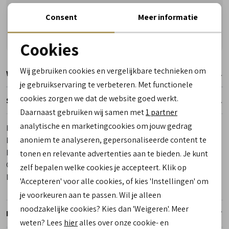
Vragen? Wij helpen u graag! Whatsapp of bel ons
Consent
Meer informatie
Gratis verzending vanaf €50,- (uitgezonderd sale)
Reserveer- en passervice in de winkel!
Cookies
Noodzakelijke cookies
Wij gebruiken cookies en vergelijkbare technieken om
Winkelvoorraad
personalisatie cookies
je gebruikservaring te verbeteren. Met functionele
cookies zorgen we dat de website goed werkt.
Analytische cookies
Specificaties
Daarnaast gebruiken wij samen met
1 partner
Marketing cookies
analytische en marketingcookies om jouw gedrag
Merk
Samsonite
anoniem te analyseren, gepersonaliseerde content te
Leveranciercode
151629 1041 4Pack Backpack
Bestelcode
00030098-1
tonen en relevante advertenties aan te bieden. Je kunt
Categorie
Business
zelf bepalen welke cookies je accepteert. Klik op
Kleur
Zwart
'Accepteren' voor alle cookies, of kies 'Instellingen' om
je voorkeuren aan te passen. Wil je alleen
noodzakelijke cookies? Kies dan 'Weigeren'. Meer
Retourneren
weten? Lees
hier
alles over onze cookie- en