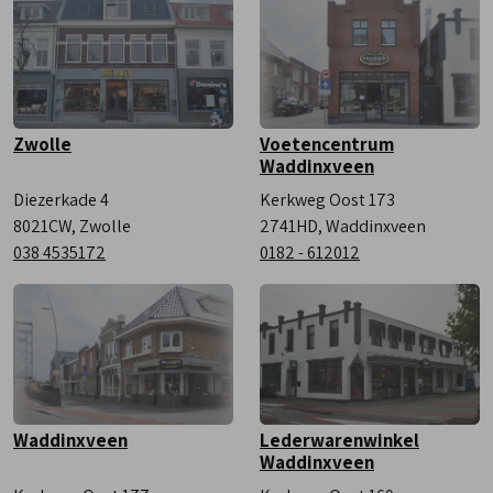
Zaterdag
9:00 - 17:00
Zwolle
Voetencentrum
Waddinxveen
Diezerkade 4
Kerkweg Oost 173
8021CW, Zwolle
2741HD, Waddinxveen
038 4535172
0182 - 612012
Waddinxveen
Lederwarenwinkel
Waddinxveen