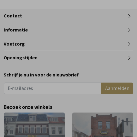
Contact
Informatie
Telefoon
Voetzorg
0182 - 612012
Openingstijden
Maandag
Gesloten
Schrijf je nu in voor de nieuwsbrief
Dinsdag
9:00 - 18:00
Aanmelden
Woensdag
9:00 - 18:00
Donderdag
9:00 - 18:00
Bezoek onze winkels
Vrijdag
9:00 - 18:00
Zaterdag
9:00 - 17:00