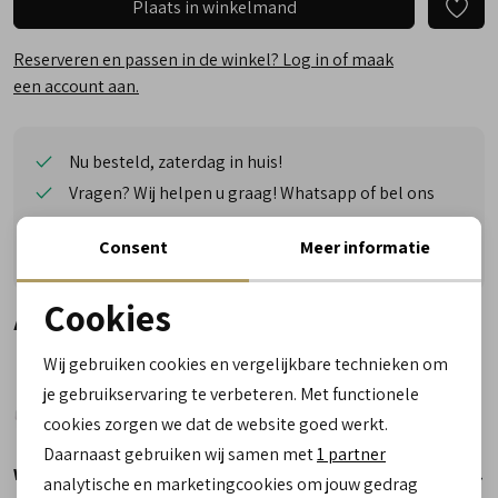
Plaats in winkelmand
Reserveren en passen in de winkel? Log in of maak
een account aan.
Nu besteld, zaterdag in huis!
Vragen? Wij helpen u graag! Whatsapp of bel ons
Gratis verzending vanaf €50,- (uitgezonderd sale)
Consent
Meer informatie
Reserveer- en passervice in de winkel!
Cookies
Alternatieve kleuren
Noodzakelijke cookies
Wij gebruiken cookies en vergelijkbare technieken om
personalisatie cookies
je gebruikservaring te verbeteren. Met functionele
cookies zorgen we dat de website goed werkt.
Analytische cookies
Daarnaast gebruiken wij samen met
1 partner
Winkelvoorraad
Marketing cookies
analytische en marketingcookies om jouw gedrag