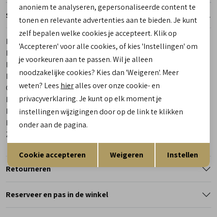
anoniem te analyseren, gepersonaliseerde content te
Specificaties
tonen en relevante advertenties aan te bieden. Je kunt
zelf bepalen welke cookies je accepteert. Klik op
Merk
Red-Rag
'Accepteren' voor alle cookies, of kies 'Instellingen' om
Leveranciercode
15851 999
je voorkeuren aan te passen. Wil je alleen
Bestelcode
00029617-1
noodzakelijke cookies? Kies dan 'Weigeren'. Meer
Los voetbed
Ja
weten? Lees
hier
alles over onze cookie- en
Categorie
Sneakers
privacyverklaring. Je kunt op elk moment je
Kleur
Zwart
Materiaal buitenkant
Combinatie materiaal
instellingen wijzigingen door op de link te klikken
Materiaal binnenkant
Leer/ Textiel
onder aan de pagina.
Zool
Rubber
Opslaan
Terug
Cookie accepteren
Weigeren
Instellen
Retourneren
Reserveer en pas in de winkel