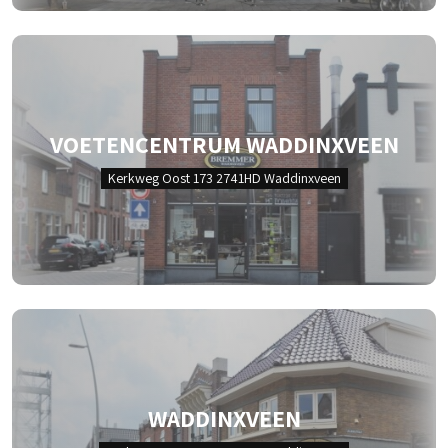
VOETENCENTRUM WADDINXVEEN
Kerkweg Oost 173 2741HD Waddinxveen
WADDINXVEEN