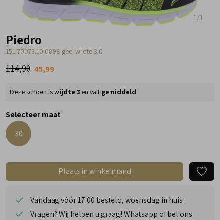
1
/1
Piedro
151.70073.10 0898 geel wijdte 3.0
114,90
45,99
Deze schoen is
wijdte 3
en valt
gemiddeld
Selecteer maat
30
Plaats in winkelmand
Vandaag vóór 17:00 besteld, woensdag in huis
Vragen? Wij helpen u graag! Whatsapp of bel ons