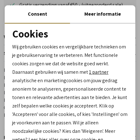
Gratis verzending vanaf €50,- (uitgezonderd sale)
Reserveer- en passervice in de winkel!
Consent
Meer informatie
Cookies
Winkelvoorraad
Noodzakelijke cookies
Wij gebruiken cookies en vergelijkbare technieken om
personalisatie cookies
Specificaties
je gebruikservaring te verbeteren. Met functionele
cookies zorgen we dat de website goed werkt.
Analytische cookies
Merk
Piedro
Daarnaast gebruiken wij samen met
1 partner
Leveranciercode
151.70073.10 0898
Marketing cookies
analytische en marketingcookies om jouw gedrag
Bestelcode
00008737-60
anoniem te analyseren, gepersonaliseerde content te
Breedtemaat
3.0
tonen en relevante advertenties aan te bieden. Je kunt
Los voetbed
Ja
zelf bepalen welke cookies je accepteert. Klik op
Categorie
Sneakers
'Accepteren' voor alle cookies, of kies 'Instellingen' om
Kleur
Geel
je voorkeuren aan te passen. Wil je alleen
noodzakelijke cookies? Kies dan 'Weigeren'. Meer
Retourneren
weten? Lees
hier
alles over onze cookie- en