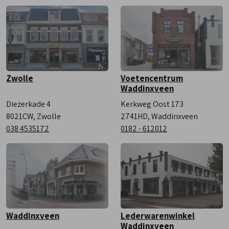
Zaterdag
9:00 - 17:00
Zwolle
Voetencentrum
Waddinxveen
Diezerkade 4
Kerkweg Oost 173
8021CW, Zwolle
2741HD, Waddinxveen
038 4535172
0182 - 612012
Waddinxveen
Lederwarenwinkel
Waddinxveen