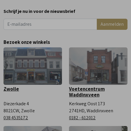
Maandag
Gesloten
Schrijf je nu in voor de nieuwsbrief
Dinsdag
9:00 - 18:00
Aanmelden
Woensdag
9:00 - 18:00
Donderdag
9:00 - 18:00
Bezoek onze winkels
Vrijdag
9:00 - 18:00
Zaterdag
9:00 - 17:00
Zwolle
Voetencentrum
Waddinxveen
Diezerkade 4
Kerkweg Oost 173
8021CW, Zwolle
2741HD, Waddinxveen
038 4535172
0182 - 612012