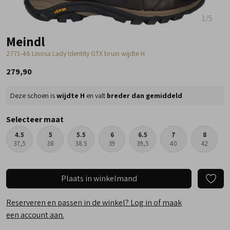
1
/5
Meindl
2771-46 Linosa Lady Identity GTX bruin wijdte H
279,90
Deze schoen is
wijdte H
en valt
breder dan gemiddeld
Selecteer maat
4.5
5
5.5
6
6.5
7
8
37,5
38
38.5
39
39,5
40
42
Plaats in winkelmand
Reserveren en passen in de winkel? Log in of maak
een account aan.