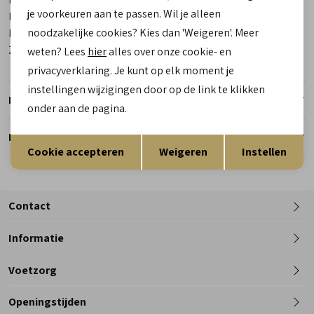
je voorkeuren aan te passen. Wil je alleen
Materiaal buitenkant
Leer
noodzakelijke cookies? Kies dan 'Weigeren'. Meer
Materiaal binnenkant
Gore-Tex
Zool
Vibram
weten? Lees
hier
alles over onze cookie- en
privacyverklaring. Je kunt op elk moment je
instellingen wijzigingen door op de link te klikken
Retourneren
onder aan de pagina.
Reserveer en pas in de winkel
Opslaan
Terug
Cookie accepteren
Weigeren
Instellen
Contact
Informatie
Telefoon
Voetzorg
0182 - 612012
Openingstijden