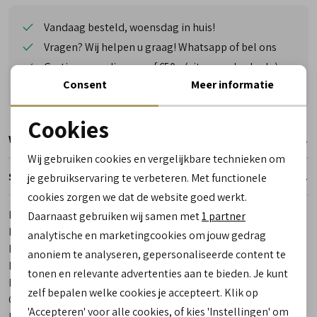
Vandaag besteld, woensdag in huis!
Vragen? Wij helpen u graag! Whatsapp of bel ons
Gratis verzending vanaf €50,- (uitgezonderd sale)
Consent
Meer informatie
Reserveer- en passervice in de winkel!
Cookies
Winkelvoorraad
Noodzakelijke cookies
Wij gebruiken cookies en vergelijkbare technieken om
personalisatie cookies
Specificaties
je gebruikservaring te verbeteren. Met functionele
cookies zorgen we dat de website goed werkt.
Analytische cookies
Merk
Meindl
Daarnaast gebruiken wij samen met
1 partner
Marketing cookies
Leveranciercode
2771-46 Linosa Lady Identity GTX
analytische en marketingcookies om jouw gedrag
Bestelcode
00000074-30
anoniem te analyseren, gepersonaliseerde content te
Breedtemaat
H
tonen en relevante advertenties aan te bieden. Je kunt
Los voetbed
Ja
zelf bepalen welke cookies je accepteert. Klik op
Categorie
Outdoor schoenen laag dames
'Accepteren' voor alle cookies, of kies 'Instellingen' om
Kleur
Bruin