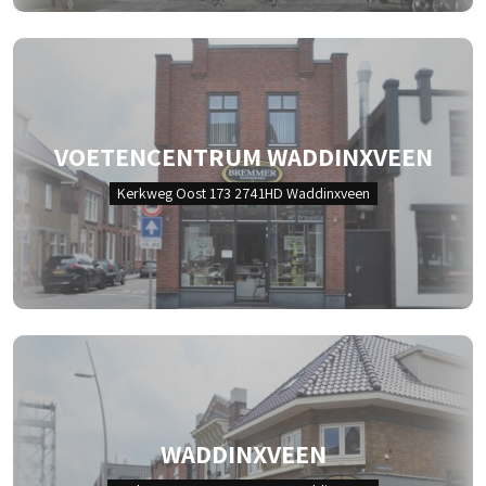
VOETENCENTRUM WADDINXVEEN
Kerkweg Oost 173 2741HD Waddinxveen
WADDINXVEEN