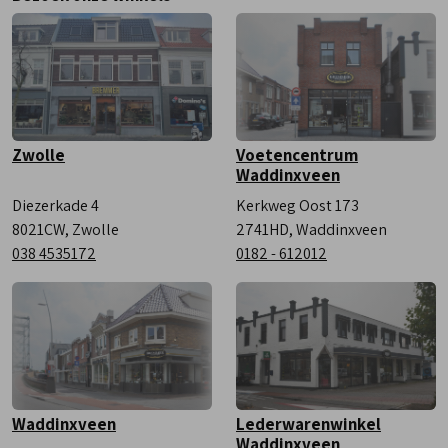
Zaterdag
9:00 - 17:00
Zwolle
Voetencentrum
Waddinxveen
Diezerkade 4
Kerkweg Oost 173
8021CW, Zwolle
2741HD, Waddinxveen
038 4535172
0182 - 612012
Waddinxveen
Lederwarenwinkel
Waddinxveen