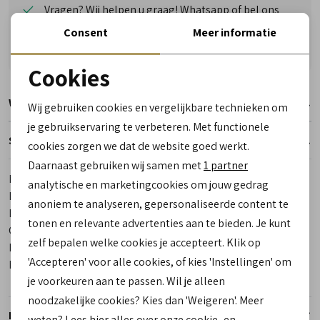
Vragen? Wij helpen u graag! Whatsapp of bel ons
Gratis verzending vanaf €50,- (uitgezonderd sale)
Consent
Meer informatie
Reserveer- en passervice in de winkel!
Cookies
Noodzakelijke cookies
Winkelvoorraad
Wij gebruiken cookies en vergelijkbare technieken om
personalisatie cookies
je gebruikservaring te verbeteren. Met functionele
Specificaties
cookies zorgen we dat de website goed werkt.
Analytische cookies
Daarnaast gebruiken wij samen met
1 partner
Marketing cookies
Merk
Hide en Stitchers Dugros
analytische en marketingcookies om jouw gedrag
Leveranciercode
24684 010 Camel
anoniem te analyseren, gepersonaliseerde content te
Bestelcode
00028797-35
tonen en relevante advertenties aan te bieden. Je kunt
Categorie
Hand- en schoudertassen
zelf bepalen welke cookies je accepteert. Klik op
Kleur
Cognac
'Accepteren' voor alle cookies, of kies 'Instellingen' om
Materiaal buitenkant
Suede
je voorkeuren aan te passen. Wil je alleen
noodzakelijke cookies? Kies dan 'Weigeren'. Meer
Retourneren
weten? Lees
hier
alles over onze cookie- en