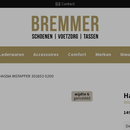
Contact
Lederwaren
Accessoires
Comfort
Merken
Nie
HASSIA INSTAPPER
301653 0200
H
wijdte G
gemiddeld
301
14
De