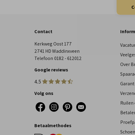
C
Contact
Inform
Kerkweg Oost 177
Vacatu
2741 HD Waddinxveen
Veelge
Telefoon
0182 - 612012
Over 
Google reviews
Spaara
4.5
Garant
Volg ons
Verzen
Ruilen
Betalen
Proefp
Betaalmethodes
Schoen