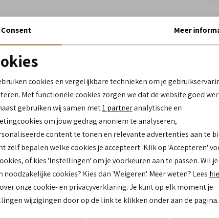
Wi
Consent
Meer inform
Spe
okies
Noodzakelijke cookies
personalisatie cookies
Me
ebruiken cookies en vergelijkbare technieken om je gebruikservari
Le
teren. Met functionele cookies zorgen we dat de website goed wer
Analytische cookies
Marketing cookies
Be
naast gebruiken wij samen met
1 partner
analytische en
Br
Lo
tingcookies om jouw gedrag anoniem te analyseren,
Ca
sonaliseerde content te tonen en relevante advertenties aan te b
Kl
nt zelf bepalen welke cookies je accepteert. Klik op 'Accepteren' vo
cookies, of kies 'Instellingen' om je voorkeuren aan te passen. Wil je
n noodzakelijke cookies? Kies dan 'Weigeren'. Meer weten? Lees
hi
Re
 over onze cookie- en privacyverklaring. Je kunt op elk moment je
llingen wijzigingen door op de link te klikken onder aan de pagina.
Res