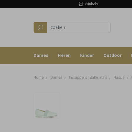
Winkels
Dames
Heren
Kinder
Outdoor
Home
Dames
Instappers | Ballerina's
Hassia