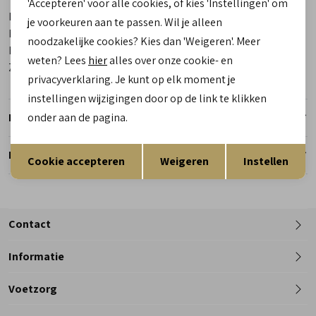
'Accepteren' voor alle cookies, of kies 'Instellingen' om
Kleur
Cognac
je voorkeuren aan te passen. Wil je alleen
Materiaal buitenkant
Nubuck
noodzakelijke cookies? Kies dan 'Weigeren'. Meer
Materiaal binnenkant
Textiel
weten? Lees
hier
alles over onze cookie- en
Zool
Rubber
privacyverklaring. Je kunt op elk moment je
instellingen wijzigingen door op de link te klikken
onder aan de pagina.
Retourneren
Opslaan
Terug
Reserveer en pas in de winkel
Cookie accepteren
Weigeren
Instellen
Contact
Informatie
Telefoon
Voetzorg
0182 - 612012