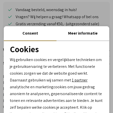
Vandaag besteld, woensdag in huis!
Vragen? Wij helpen u graag! Whatsapp of bel ons
Gratis verzending vanaf €50,- (uitgezonderd sale)
Reserveer- en passervice in de winkel!
Consent
Meer informatie
Cookies
Winkelvoorraad
Noodzakelijke cookies
Wij gebruiken cookies en vergelijkbare technieken om
Specificaties
personalisatie cookies
je gebruikservaring te verbeteren. Met functionele
cookies zorgen we dat de website goed werkt.
Analytische cookies
Merk
Hartjes
Daarnaast gebruiken wij samen met
1 partner
Leveranciercode
172.0131 74/00
Marketing cookies
analytische en marketingcookies om jouw gedrag
Bestelcode
00020467-35
anoniem te analyseren, gepersonaliseerde content te
Breedtemaat
H
tonen en relevante advertenties aan te bieden. Je kunt
Los voetbed
Ja
Categorie
Korte laarsjes | veterboots |
zelf bepalen welke cookies je accepteert. Klik op
chelseaboots