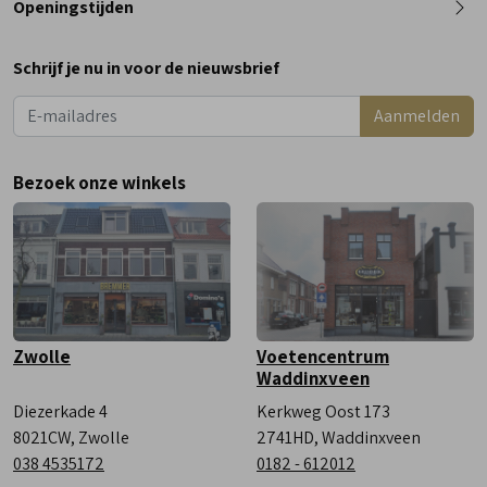
Openingstijden
Maandag
Gesloten
Schrijf je nu in voor de nieuwsbrief
Dinsdag
9:00 - 18:00
Aanmelden
Woensdag
9:00 - 18:00
Donderdag
9:00 - 18:00
Bezoek onze winkels
Vrijdag
9:00 - 18:00
Zaterdag
9:00 - 17:00
Zwolle
Voetencentrum
Waddinxveen
Diezerkade 4
Kerkweg Oost 173
8021CW, Zwolle
2741HD, Waddinxveen
038 4535172
0182 - 612012