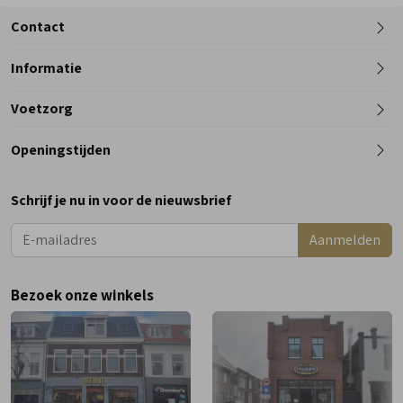
Contact
Informatie
Telefoon
Voetzorg
0182 - 612012
Openingstijden
Maandag
Gesloten
Schrijf je nu in voor de nieuwsbrief
Dinsdag
9:00 - 18:00
Aanmelden
Woensdag
9:00 - 18:00
Donderdag
9:00 - 18:00
Bezoek onze winkels
Vrijdag
9:00 - 18:00
Zaterdag
9:00 - 17:00