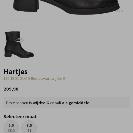
1
/5
Hartjes
172.1901 01/00 Blues zwart wijdte G
209,90
Deze schoen is
wijdte G
en valt
als gemiddeld
Selecteer maat
5.5
7.5
38.5
41