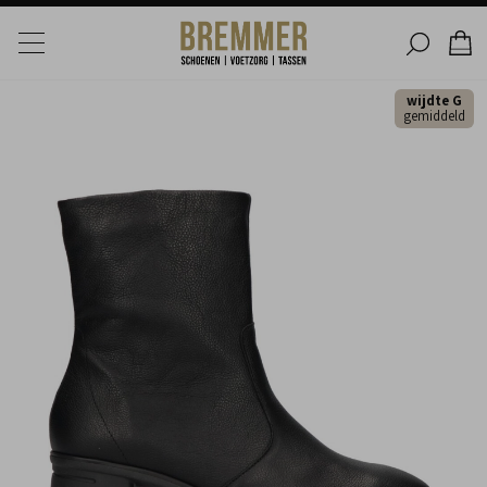
wijdte G
gemiddeld