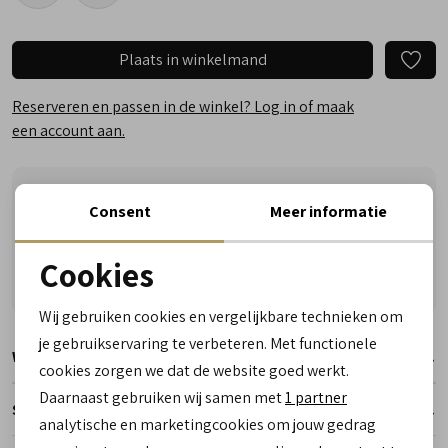
Plaats in winkelmand
Reserveren en passen in de winkel? Log in of maak
een account aan.
Nu besteld, dinsdag in huis!
Consent
Meer informatie
Vragen? Wij helpen u graag! Whatsapp of bel ons
Gratis verzending vanaf €50,- (uitgezonderd sale)
Cookies
Reserveer- en passervice in de winkel!
Noodzakelijke cookies
Wij gebruiken cookies en vergelijkbare technieken om
personalisatie cookies
je gebruikservaring te verbeteren. Met functionele
Winkelvoorraad
cookies zorgen we dat de website goed werkt.
Analytische cookies
Daarnaast gebruiken wij samen met
1 partner
Specificaties
Marketing cookies
analytische en marketingcookies om jouw gedrag