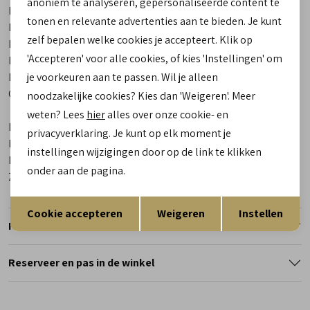
anoniem te analyseren, gepersonaliseerde content te
Merk
Hartjes
tonen en relevante advertenties aan te bieden. Je kunt
Leveranciercode
172.1901 01/00 Blues
zelf bepalen welke cookies je accepteert. Klik op
Bestelcode
00024224-1
'Accepteren' voor alle cookies, of kies 'Instellingen' om
Breedtemaat
G
Los voetbed
Ja
je voorkeuren aan te passen. Wil je alleen
Categorie
Korte laarsjes | veterboots |
noodzakelijke cookies? Kies dan 'Weigeren'. Meer
chelseaboots
weten? Lees
hier
alles over onze cookie- en
Kleur
Zwart
privacyverklaring. Je kunt op elk moment je
Materiaal buitenkant
Leer
instellingen wijzigingen door op de link te klikken
Materiaal binnenkant
Textiel
onder aan de pagina.
Zool
Rubber
Opslaan
Terug
Cookie accepteren
Weigeren
Instellen
Retourneren
Reserveer en pas in de winkel