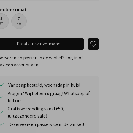
lecteer maat
4
7
37
40
Plaats in winkelmand
erveren en passen in de winkel? Log in of
k een account aan.
Vandaag besteld, woensdag in huis!
Vragen? Wij helpen u graag! Whatsapp of
bel ons
Gratis verzending vanaf €50,-
(uitgezonderd sale)
Reserveer- en passervice in de winkel!