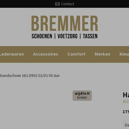
Contact
Lederwaren
Accessoires
Comfort
Merken
Nie
s bandschoen
162.0901 01/01 XS Sun
H
wijdte H
breder
162
17
De