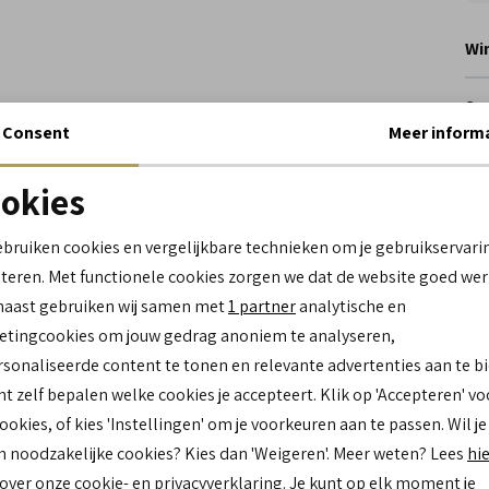
Wi
Spe
Consent
Meer inform
Me
okies
Le
Be
Noodzakelijke cookies
personalisatie cookies
Br
ebruiken cookies en vergelijkbare technieken om je gebruikservari
Lo
teren. Met functionele cookies zorgen we dat de website goed wer
Analytische cookies
Marketing cookies
Ca
naast gebruiken wij samen met
1 partner
analytische en
Kl
tingcookies om jouw gedrag anoniem te analyseren,
Mat
sonaliseerde content te tonen en relevante advertenties aan te b
bu
nt zelf bepalen welke cookies je accepteert. Klik op 'Accepteren' vo
Mat
cookies, of kies 'Instellingen' om je voorkeuren aan te passen. Wil je
bi
Zo
n noodzakelijke cookies? Kies dan 'Weigeren'. Meer weten? Lees
hi
 over onze cookie- en privacyverklaring. Je kunt op elk moment je