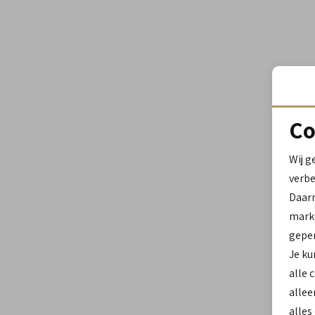
Co
Wij g
verbe
Daar
marke
geper
Je ku
alle 
allee
alles