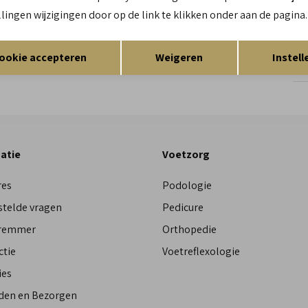
llingen wijzigingen door op de link te klikken onder aan de pagina.
Re
Opslaan
Terug
ookie accepteren
Weigeren
Instell
Res
atie
Voetzorg
res
Podologie
stelde vragen
Pedicure
Bremmer
Orthopedie
ctie
Voetreflexologie
ies
den en Bezorgen