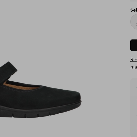
Se
Res
maa