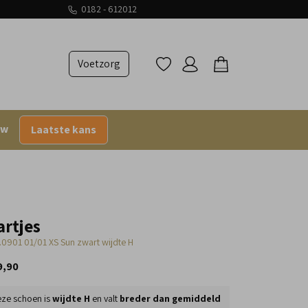
0182 - 612012
Voetzorg
uw
Laatste kans
artjes
.0901 01/01 XS Sun zwart wijdte H
9,90
ze schoen is
wijdte H
en valt
breder dan gemiddeld