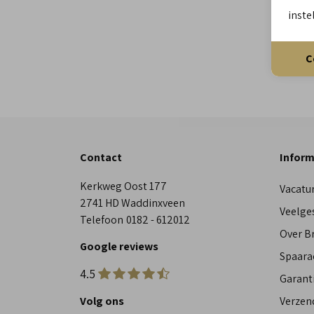
inste
C
Contact
Inform
Kerkweg Oost 177
Vacatu
2741 HD Waddinxveen
Veelge
Telefoon
0182 - 612012
Over 
Google reviews
Spaara
4.5
Garant
Volg ons
Verzen