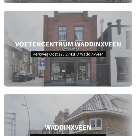
VOETENCENTRUM WADDINXVEEN
Kerkweg Oost 173 2741HD Waddinxveen
WADDINXVEEN