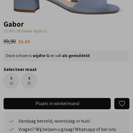
1
/5
Gabor
22.902.36 blauw wijdte G
99,90
39,99
Deze schoen is
wijdte G
en valt
als gemiddeld
Selecteer maat
5
6
38
39
Plaats in winkelmand
Vandaag besteld, woensdag in huis!
Vragen? Wij helpen u graag! Whatsapp of bel ons