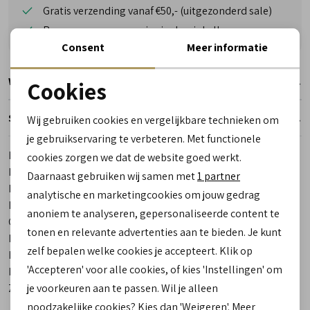
Gratis verzending vanaf €50,- (uitgezonderd sale)
Reserveer- en passervice in de winkel!
Consent
Meer informatie
Winkelvoorraad
Cookies
Noodzakelijke cookies
Specificaties
Wij gebruiken cookies en vergelijkbare technieken om
personalisatie cookies
je gebruikservaring te verbeteren. Met functionele
Merk
Gabor
cookies zorgen we dat de website goed werkt.
Analytische cookies
Leveranciercode
22.902.36
Daarnaast gebruiken wij samen met
1 partner
Bestelcode
00023585-80
Marketing cookies
analytische en marketingcookies om jouw gedrag
Breedtemaat
G
anoniem te analyseren, gepersonaliseerde content te
Categorie
Sandalen
tonen en relevante advertenties aan te bieden. Je kunt
Kleur
Blauw
zelf bepalen welke cookies je accepteert. Klik op
Materiaal buitenkant
Suede
'Accepteren' voor alle cookies, of kies 'Instellingen' om
Materiaal binnenkant
Leer
je voorkeuren aan te passen. Wil je alleen
Zool
Rubber
noodzakelijke cookies? Kies dan 'Weigeren'. Meer