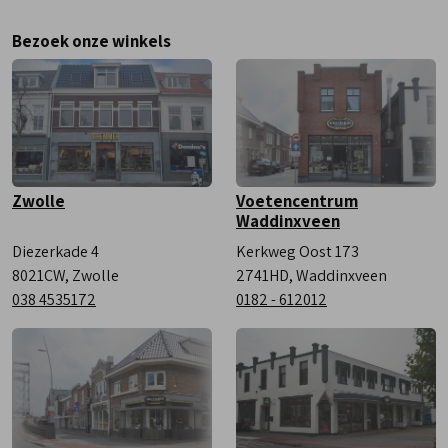
Donderdag
9:00 - 18:00
Bezoek onze winkels
Vrijdag
9:00 - 18:00
Zaterdag
9:00 - 17:00
Zwolle
Voetencentrum
Waddinxveen
Diezerkade 4
Kerkweg Oost 173
8021CW, Zwolle
2741HD, Waddinxveen
038 4535172
0182 - 612012