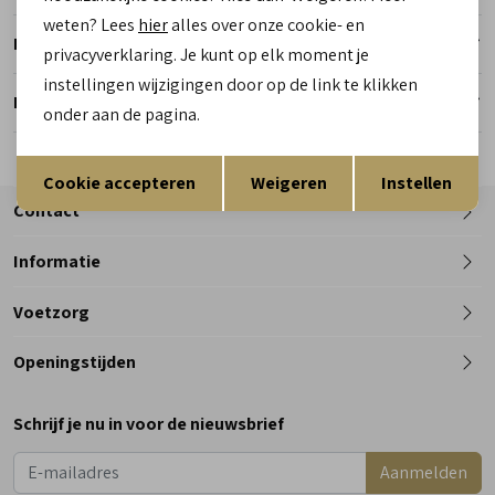
weten? Lees
hier
alles over onze cookie- en
Retourneren
privacyverklaring. Je kunt op elk moment je
instellingen wijzigingen door op de link te klikken
Reserveer en pas in de winkel
onder aan de pagina.
Opslaan
Terug
Cookie accepteren
Weigeren
Instellen
Contact
Informatie
Telefoon
Voetzorg
0182 - 612012
Openingstijden
Maandag
Gesloten
Schrijf je nu in voor de nieuwsbrief
Dinsdag
9:00 - 18:00
Aanmelden
Woensdag
9:00 - 18:00