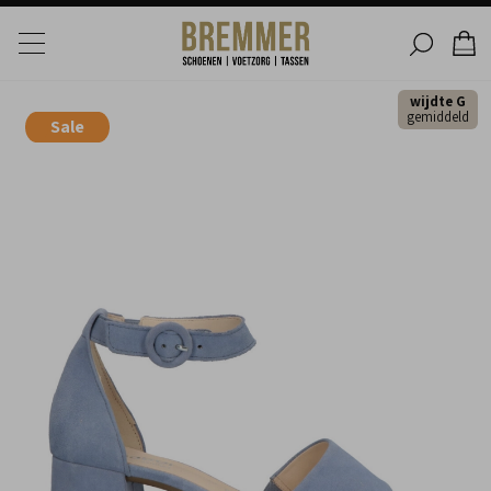
wijdte G
gemiddeld
Sale