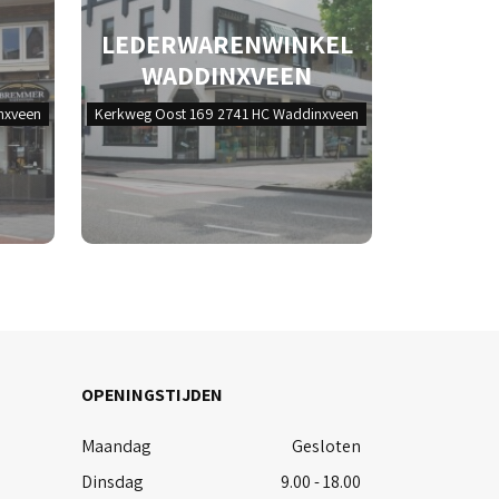
LEDERWARENWINKEL
WADDINXVEEN
nxveen
Kerkweg Oost 169 2741 HC Waddinxveen
OPENINGSTIJDEN
Maandag
Gesloten
Dinsdag
9.00 - 18.00