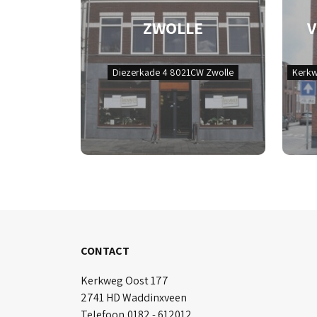
ZWOLLE
Diezerkade 4 8021CW Zwolle
Kerkw
CONTACT
Kerkweg Oost 177
2741 HD Waddinxveen
Telefoon
0182 - 612012