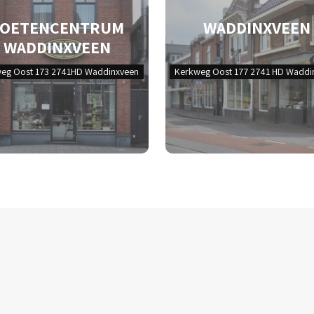
VOETENCENTRUM
WADDINXVEEN
WADDINXVEEN
eg Oost 173 2741HD Waddinxveen
Kerkweg Oost 177 2741 HD Waddi