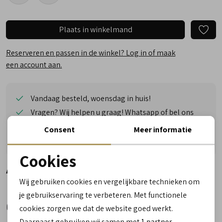
Plaats in winkelmand
Reserveren en passen in de winkel? Log in of maak
een account aan.
Vandaag besteld, woensdag in huis!
Vragen? Wij helpen u graag! Whatsapp of bel ons
Gratis verzending vanaf €50,- (uitgezonderd sale)
Consent
Meer informatie
Reserveer- en passervice in de winkel!
Cookies
Alternatieve kleuren
Noodzakelijke cookies
Wij gebruiken cookies en vergelijkbare technieken om
personalisatie cookies
je gebruikservaring te verbeteren. Met functionele
cookies zorgen we dat de website goed werkt.
Analytische cookies
Daarnaast gebruiken wij samen met
1 partner