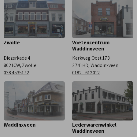
Zaterdag
9:00 - 17:00
Zwolle
Voetencentrum
Waddinxveen
Diezerkade 4
Kerkweg Oost 173
8021CW, Zwolle
2741HD, Waddinxveen
038 4535172
0182 - 612012
Waddinxveen
Lederwarenwinkel
Waddinxveen