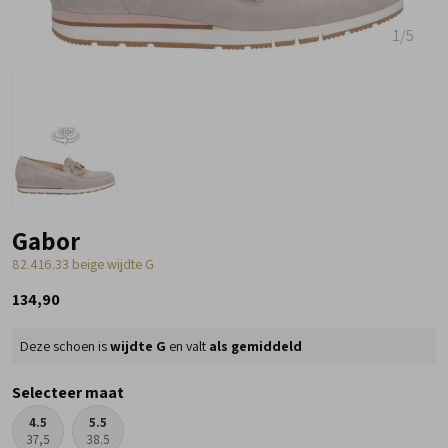
1
/5
Gabor
82.416.33 beige wijdte G
134,90
Deze schoen is
wijdte G
en valt
als gemiddeld
Selecteer maat
4.5
5.5
37,5
38.5