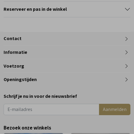
Reserveer en pas in de winkel
Contact
Informatie
Telefoon
Voetzorg
0182 - 612012
Openingstijden
Maandag
Gesloten
Schrijf je nu in voor de nieuwsbrief
Dinsdag
9:00 - 18:00
Aanmelden
Woensdag
9:00 - 18:00
Donderdag
9:00 - 18:00
Bezoek onze winkels
Vrijdag
9:00 - 18:00