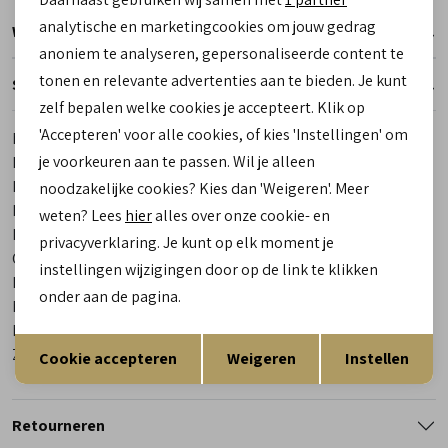
Marketing cookies
analytische en marketingcookies om jouw gedrag
Winkelvoorraad
anoniem te analyseren, gepersonaliseerde content te
tonen en relevante advertenties aan te bieden. Je kunt
Specificaties
zelf bepalen welke cookies je accepteert. Klik op
'Accepteren' voor alle cookies, of kies 'Instellingen' om
Merk
Gabor
je voorkeuren aan te passen. Wil je alleen
Leveranciercode
82.416.33
Bestelcode
00029692-40
noodzakelijke cookies? Kies dan 'Weigeren'. Meer
Breedtemaat
G
weten? Lees
hier
alles over onze cookie- en
Los voetbed
Ja
privacyverklaring. Je kunt op elk moment je
Categorie
Instappers | ballerina's
instellingen wijzigingen door op de link te klikken
Kleur
Beige
onder aan de pagina.
Materiaal buitenkant
Suede
Materiaal binnenkant
Leer/ Textiel
Opslaan
Terug
Zool
Rubber
Cookie accepteren
Weigeren
Instellen
Retourneren