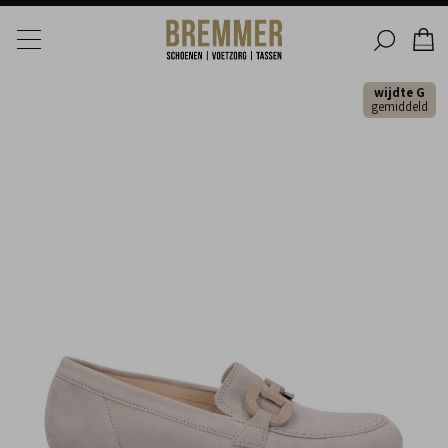
wijdte G
gemiddeld