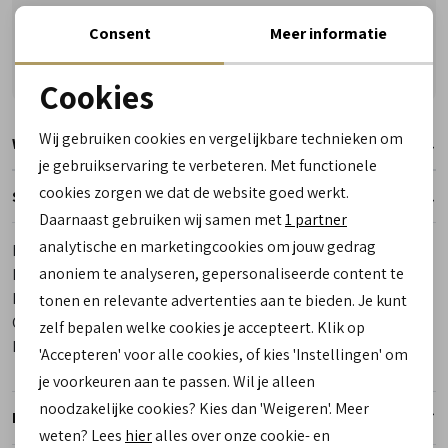
Vragen? Wij helpen u graag! Whatsapp of bel ons
Consent
Meer informatie
Gratis verzending vanaf €50,- (uitgezonderd sale)
Reserveer- en passervice in de winkel!
Cookies
Noodzakelijke cookies
Wij gebruiken cookies en vergelijkbare technieken om
Winkelvoorraad
personalisatie cookies
je gebruikservaring te verbeteren. Met functionele
cookies zorgen we dat de website goed werkt.
Analytische cookies
Specificaties
Daarnaast gebruiken wij samen met
1 partner
Marketing cookies
analytische en marketingcookies om jouw gedrag
Merk
Floris van Bommel
anoniem te analyseren, gepersonaliseerde content te
Leveranciercode
14007/02
Bestelcode
00016982-40
tonen en relevante advertenties aan te bieden. Je kunt
Categorie
Geklede schoenen
zelf bepalen welke cookies je accepteert. Klik op
Kleur
Beige
'Accepteren' voor alle cookies, of kies 'Instellingen' om
je voorkeuren aan te passen. Wil je alleen
noodzakelijke cookies? Kies dan 'Weigeren'. Meer
Retourneren
weten? Lees
hier
alles over onze cookie- en