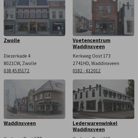
Zaterdag
9:00 - 17:00
Zwolle
Voetencentrum
Waddinxveen
Diezerkade 4
Kerkweg Oost 173
8021CW, Zwolle
2741HD, Waddinxveen
038 4535172
0182 - 612012
Waddinxveen
Lederwarenwinkel
Waddinxveen