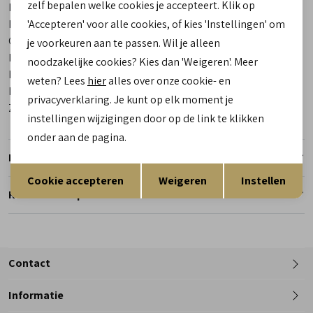
zelf bepalen welke cookies je accepteert. Klik op
Bestelcode
00029266-30
Los voetbed
'Accepteren' voor alle cookies, of kies 'Instellingen' om
Ja
Categorie
Sandalen
je voorkeuren aan te passen. Wil je alleen
Kleur
Bruin
noodzakelijke cookies? Kies dan 'Weigeren'. Meer
Materiaal buitenkant
Gevet Leer
weten? Lees
hier
alles over onze cookie- en
Materiaal binnenkant
Leer
privacyverklaring. Je kunt op elk moment je
Zool
Rubber
instellingen wijzigingen door op de link te klikken
onder aan de pagina.
Retourneren
Opslaan
Terug
Cookie accepteren
Weigeren
Instellen
Reserveer en pas in de winkel
Contact
Informatie