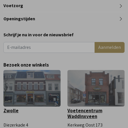
Telefoon
Voetzorg
0182 - 612012
Openingstijden
Maandag
Gesloten
Schrijf je nu in voor de nieuwsbrief
Dinsdag
9:00 - 18:00
Aanmelden
Woensdag
9:00 - 18:00
Donderdag
9:00 - 18:00
Bezoek onze winkels
Vrijdag
9:00 - 18:00
Zaterdag
9:00 - 17:00
Zwolle
Voetencentrum
Waddinxveen
Diezerkade 4
Kerkweg Oost 173