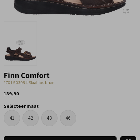
1
/5
Finn Comfort
1701 903094 Skiathos bruin
189,90
Selecteer maat
41
42
43
46