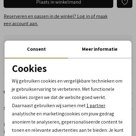
Plaats in winkelmand
Reserveren en passen in de winkel? Log in of maak
een account aan.
Vandaag vóór 17:00 besteld, zaterdag in huis
Consent
Meer informatie
Vragen? Wij helpen u graag! Whatsapp of bel ons
Gratis verzending vanaf €50,- (uitgezonderd sale)
Cookies
Reserveer- en passervice in de winkel!
Noodzakelijke cookies
Wij gebruiken cookies en vergelijkbare technieken om
personalisatie cookies
je gebruikservaring te verbeteren. Met functionele
Winkelvoorraad
cookies zorgen we dat de website goed werkt.
Analytische cookies
Daarnaast gebruiken wij samen met
1 partner
Specificaties
Marketing cookies
analytische en marketingcookies om jouw gedrag
anoniem te analyseren, gepersonaliseerde content te
Merk
Finn Comfort
tonen en relevante advertenties aan te bieden. Je kunt
Leveranciercode
1701 903094 Skiathos