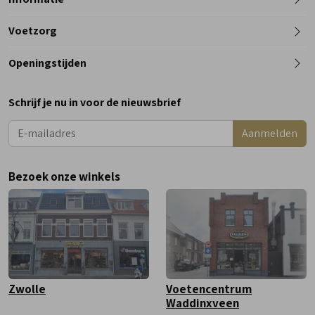
Telefoon
Voetzorg
0182 - 612012
Openingstijden
Maandag
Gesloten
Schrijf je nu in voor de nieuwsbrief
Dinsdag
9:00 - 18:00
Aanmelden
Woensdag
9:00 - 18:00
Donderdag
9:00 - 18:00
Bezoek onze winkels
Vrijdag
9:00 - 18:00
Zaterdag
9:00 - 17:00
Zwolle
Voetencentrum
Waddinxveen