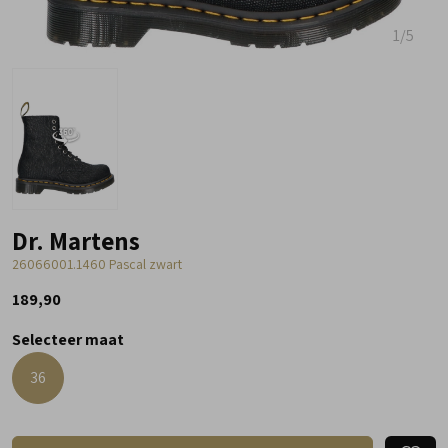
1
/5
Dr. Martens
26066001.1460 Pascal zwart
189,90
Selecteer maat
36