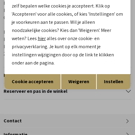
Bestelcode
00018543-1
zelf bepalen welke cookies je accepteert. Klik op
Los voetbed
Ja
'Accepteren' voor alle cookies, of kies 'Instellingen' om
Categorie
Korte laarsjes | veterboots |
je voorkeuren aan te passen. Wil je alleen
chelseaboots
noodzakelijke cookies? Kies dan 'Weigeren'. Meer
Kleur
Zwart
weten? Lees
hier
alles over onze cookie- en
Materiaal buitenkant
Combinatie Leer
Materiaal binnenkant
privacyverklaring. Je kunt op elk moment je
Leer/ Textiel
Zool
Rubber
instellingen wijzigingen door op de link te klikken
onder aan de pagina.
Retourneren
Opslaan
Terug
Cookie accepteren
Weigeren
Instellen
Reserveer en pas in de winkel
Contact
Informatie