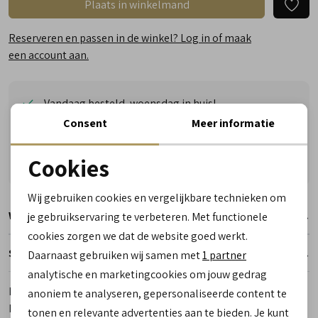
Plaats in winkelmand
Reserveren en passen in de winkel? Log in of maak
een account aan.
Vandaag besteld, woensdag in huis!
Vragen? Wij helpen u graag! Whatsapp of bel ons
Consent
Meer informatie
Gratis verzending vanaf €50,- (uitgezonderd sale)
Cookies
Reserveer- en passervice in de winkel!
Noodzakelijke cookies
Wij gebruiken cookies en vergelijkbare technieken om
personalisatie cookies
Winkelvoorraad
je gebruikservaring te verbeteren. Met functionele
cookies zorgen we dat de website goed werkt.
Analytische cookies
Specificaties
Daarnaast gebruiken wij samen met
1 partner
Marketing cookies
analytische en marketingcookies om jouw gedrag
Merk
Dr. Martens
anoniem te analyseren, gepersonaliseerde content te
Leveranciercode
26066001.1460 Pascal
tonen en relevante advertenties aan te bieden. Je kunt