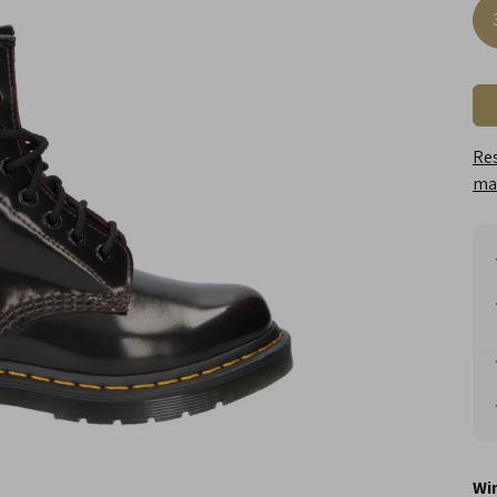
Res
maa
Wi