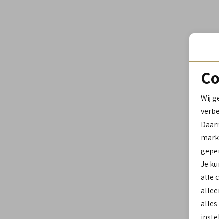
Co
Wij g
verbe
Daar
marke
geper
Je ku
alle 
allee
alles
inste