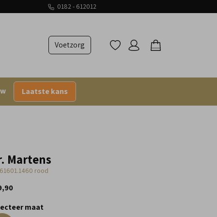
0182 - 612012
Voetzorg
uw
Laatste kans
r. Martens
61601.1460 rood
9,90
lecteer maat