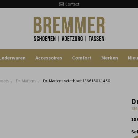
Contact
Lederwaren
Accessoires
Comfort
Merken
Nie
boots
Dr. Martens
Dr. Martens veterboot
13661601.1460
D
136
18
Se