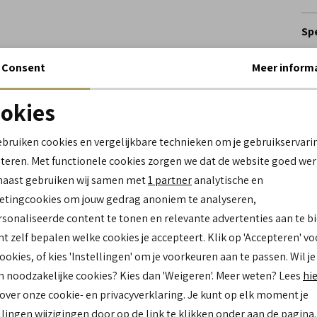
Spe
Consent
Meer inform
Me
Le
Be
okies
Lo
Noodzakelijke cookies
personalisatie cookies
Ca
ebruiken cookies en vergelijkbare technieken om je gebruikservari
teren. Met functionele cookies zorgen we dat de website goed wer
Analytische cookies
Marketing cookies
Kl
naast gebruiken wij samen met
1 partner
analytische en
Mat
tingcookies om jouw gedrag anoniem te analyseren,
bu
sonaliseerde content te tonen en relevante advertenties aan te b
Mat
nt zelf bepalen welke cookies je accepteert. Klik op 'Accepteren' vo
bi
cookies, of kies 'Instellingen' om je voorkeuren aan te passen. Wil je
Zo
n noodzakelijke cookies? Kies dan 'Weigeren'. Meer weten? Lees
hi
 over onze cookie- en privacyverklaring. Je kunt op elk moment je
Re
llingen wijzigingen door op de link te klikken onder aan de pagina.