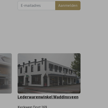
Aanmelden
Lederwarenwinkel Waddinxveen
Kerkweg Oost 169