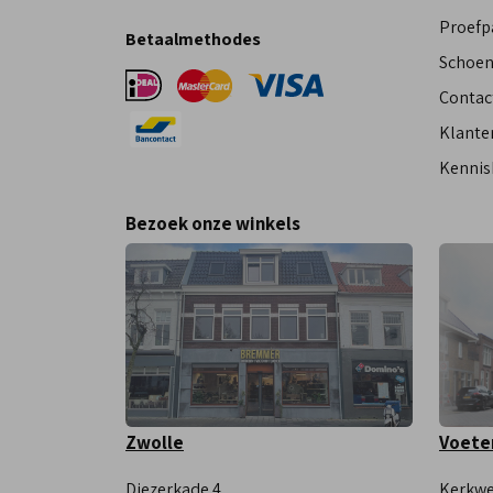
Proefp
Betaalmethodes
Schoen
Contac
Klante
Kennis
Bezoek onze winkels
Zwolle
Voete
Diezerkade 4
Kerkwe