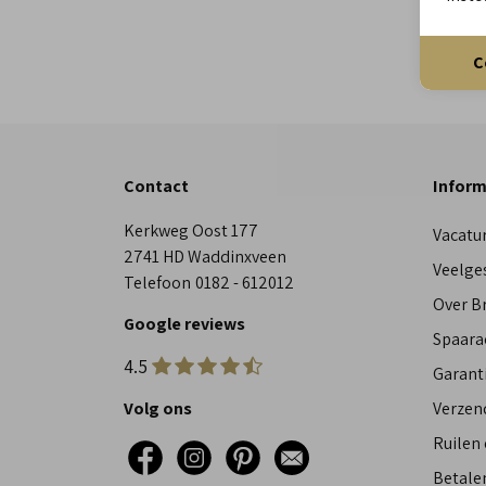
C
Contact
Inform
Kerkweg Oost 177
Vacatu
2741 HD Waddinxveen
Veelge
Telefoon
0182 - 612012
Over 
Google reviews
Spaara
4.5
Garant
Volg ons
Verzen
Ruilen
Betalen