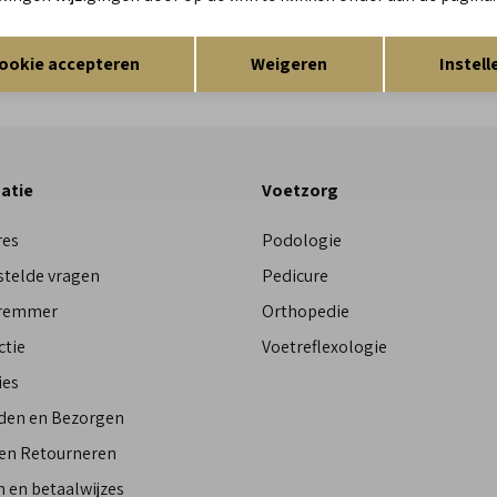
Opslaan
Terug
Res
ookie accepteren
Weigeren
Instell
atie
Voetzorg
res
Podologie
stelde vragen
Pedicure
Bremmer
Orthopedie
ctie
Voetreflexologie
ies
den en Bezorgen
 en Retourneren
 en betaalwijzes