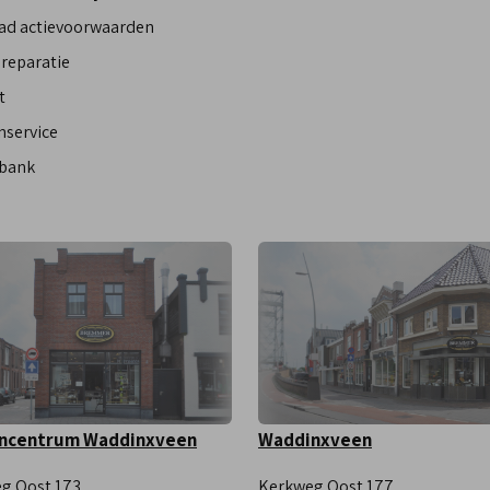
ad actievoorwaarden
reparatie
t
nservice
bank
ncentrum Waddinxveen
Waddinxveen
g Oost 173
Kerkweg Oost 177