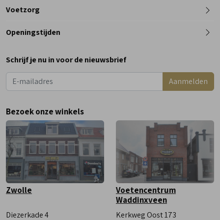
Telefoon
Voetzorg
0182 - 612012
Openingstijden
Maandag
Gesloten
Schrijf je nu in voor de nieuwsbrief
Dinsdag
9:00 - 18:00
Aanmelden
Woensdag
9:00 - 18:00
Donderdag
9:00 - 18:00
Bezoek onze winkels
Vrijdag
9:00 - 18:00
Zaterdag
9:00 - 17:00
Zwolle
Voetencentrum
Waddinxveen
Diezerkade 4
Kerkweg Oost 173