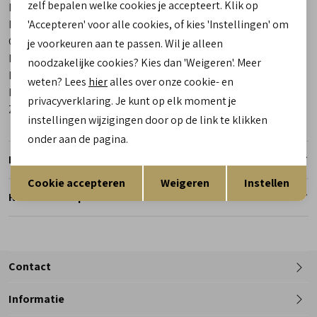
zelf bepalen welke cookies je accepteert. Klik op
Bestelcode
00025922-70
Los voetbed
'Accepteren' voor alle cookies, of kies 'Instellingen' om
Ja
Categorie
Outdoor schoenen laag heren
je voorkeuren aan te passen. Wil je alleen
Kleur
Groen
noodzakelijke cookies? Kies dan 'Weigeren'. Meer
Materiaal buitenkant
Suede
weten? Lees
hier
alles over onze cookie- en
Materiaal binnenkant
Gore-Tex
privacyverklaring. Je kunt op elk moment je
Zool
Vibram
instellingen wijzigingen door op de link te klikken
onder aan de pagina.
Retourneren
Opslaan
Terug
Cookie accepteren
Weigeren
Instellen
Reserveer en pas in de winkel
Contact
Informatie