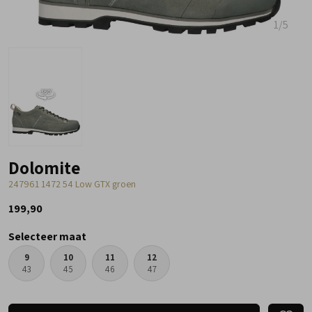
1
/5
Dolomite
247961 1472 54 Low GTX groen
199,90
Selecteer maat
9
10
11
12
43
45
46
47