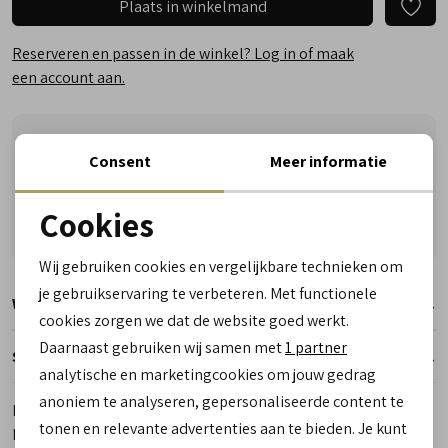
Plaats in winkelmand
Reserveren en passen in de winkel? Log in of maak
een account aan.
Vandaag besteld, woensdag in huis!
Consent
Meer informatie
Vragen? Wij helpen u graag! Whatsapp of bel ons
Gratis verzending vanaf €50,- (uitgezonderd sale)
Cookies
Reserveer- en passervice in de winkel!
Noodzakelijke cookies
Wij gebruiken cookies en vergelijkbare technieken om
personalisatie cookies
je gebruikservaring te verbeteren. Met functionele
Winkelvoorraad
cookies zorgen we dat de website goed werkt.
Analytische cookies
Daarnaast gebruiken wij samen met
1 partner
Specificaties
Marketing cookies
analytische en marketingcookies om jouw gedrag
anoniem te analyseren, gepersonaliseerde content te
Merk
Dolomite
tonen en relevante advertenties aan te bieden. Je kunt
Leveranciercode
247961 1472 54 Low GTX