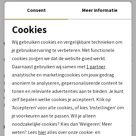
Vragen? Wij helpen u graag! Whatsapp of bel ons
Consent
Meer informatie
Gratis verzending vanaf €50,- (uitgezonderd sale)
Reserveer- en passervice in de winkel!
Cookies
Noodzakelijke cookies
Wij gebruiken cookies en vergelijkbare technieken om
Winkelvoorraad
personalisatie cookies
je gebruikservaring te verbeteren. Met functionele
cookies zorgen we dat de website goed werkt.
Analytische cookies
Specificaties
Daarnaast gebruiken wij samen met
1 partner
Marketing cookies
analytische en marketingcookies om jouw gedrag
Merk
Charm
anoniem te analyseren, gepersonaliseerde content te
Leveranciercode
W01386 001 Zwart
Bestelcode
00028897-1
tonen en relevante advertenties aan te bieden. Je kunt
Categorie
Portefeuilles en portemonnees
zelf bepalen welke cookies je accepteert. Klik op
Kleur
Zwart
'Accepteren' voor alle cookies, of kies 'Instellingen' om
je voorkeuren aan te passen. Wil je alleen
noodzakelijke cookies? Kies dan 'Weigeren'. Meer
Retourneren
weten? Lees
hier
alles over onze cookie- en