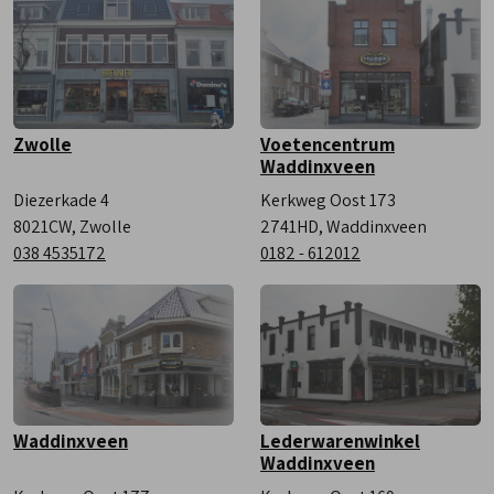
Zaterdag
9:00 - 17:00
Zwolle
Voetencentrum
Waddinxveen
Diezerkade 4
Kerkweg Oost 173
8021CW, Zwolle
2741HD, Waddinxveen
038 4535172
0182 - 612012
Waddinxveen
Lederwarenwinkel
Waddinxveen