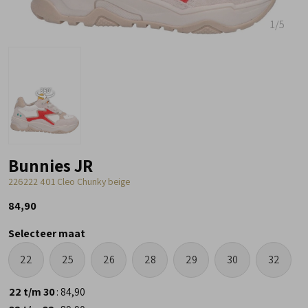
1
/5
Bunnies JR
226222 401 Cleo Chunky beige
84,90
Selecteer maat
22
25
26
28
29
30
32
22 t/m 30
:
84,90