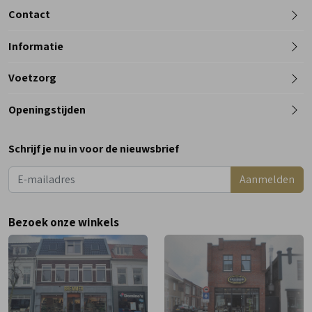
Contact
Informatie
Telefoon
Voetzorg
0182 - 612012
Openingstijden
Maandag
Gesloten
Schrijf je nu in voor de nieuwsbrief
Dinsdag
9:00 - 18:00
Aanmelden
Woensdag
9:00 - 18:00
Donderdag
9:00 - 18:00
Bezoek onze winkels
Vrijdag
9:00 - 18:00
Zaterdag
9:00 - 17:00