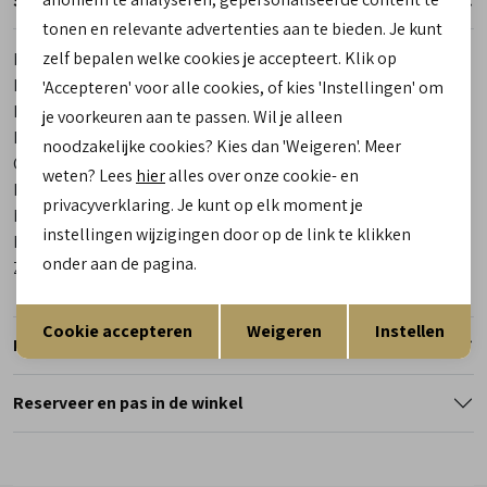
Specificaties
tonen en relevante advertenties aan te bieden. Je kunt
zelf bepalen welke cookies je accepteert. Klik op
Merk
Bunnies JR
Leveranciercode
226222 401 Cleo Chunky
'Accepteren' voor alle cookies, of kies 'Instellingen' om
Bestelcode
00029482-40
je voorkeuren aan te passen. Wil je alleen
Los voetbed
Ja
noodzakelijke cookies? Kies dan 'Weigeren'. Meer
Categorie
Sneakers
weten? Lees
hier
alles over onze cookie- en
Kleur
Beige
privacyverklaring. Je kunt op elk moment je
Materiaal buitenkant
Combinatie Leer
instellingen wijzigingen door op de link te klikken
Materiaal binnenkant
Leer
onder aan de pagina.
Zool
Rubber
Opslaan
Terug
Cookie accepteren
Weigeren
Instellen
Retourneren
Reserveer en pas in de winkel