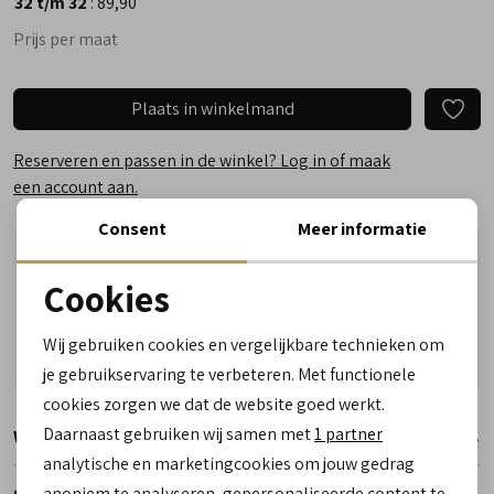
32 t/m 32
:
89,90
Prijs per maat
Plaats in winkelmand
Reserveren en passen in de winkel? Log in of maak
een account aan.
Consent
Meer informatie
Vandaag besteld, woensdag in huis!
Cookies
Vragen? Wij helpen u graag! Whatsapp of bel ons
Noodzakelijke cookies
Gratis verzending vanaf €50,- (uitgezonderd sale)
Wij gebruiken cookies en vergelijkbare technieken om
Reserveer- en passervice in de winkel!
personalisatie cookies
je gebruikservaring te verbeteren. Met functionele
cookies zorgen we dat de website goed werkt.
Analytische cookies
Daarnaast gebruiken wij samen met
1 partner
Winkelvoorraad
Marketing cookies
analytische en marketingcookies om jouw gedrag
anoniem te analyseren, gepersonaliseerde content te