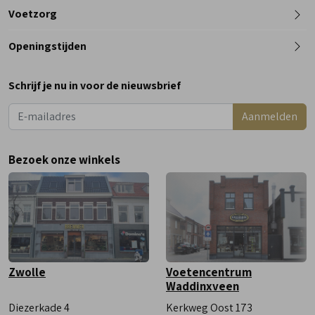
Telefoon
Voetzorg
0182 - 612012
Openingstijden
Maandag
Gesloten
Schrijf je nu in voor de nieuwsbrief
Dinsdag
9:00 - 18:00
Aanmelden
Woensdag
9:00 - 18:00
Donderdag
9:00 - 18:00
Bezoek onze winkels
Vrijdag
9:00 - 18:00
Zaterdag
9:00 - 17:00
Zwolle
Voetencentrum
Waddinxveen
Diezerkade 4
Kerkweg Oost 173