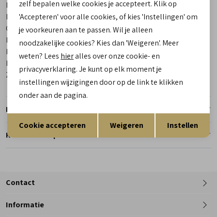
zelf bepalen welke cookies je accepteert. Klik op
Bestelcode
00026406-20
Los voetbed
'Accepteren' voor alle cookies, of kies 'Instellingen' om
Ja
Categorie
Sneakers | veterschoenen
je voorkeuren aan te passen. Wil je alleen
Kleur
Grijs
noodzakelijke cookies? Kies dan 'Weigeren'. Meer
Materiaal buitenkant
Nubuck
weten? Lees
hier
alles over onze cookie- en
Materiaal binnenkant
Leer
privacyverklaring. Je kunt op elk moment je
Zool
Rubber
instellingen wijzigingen door op de link te klikken
onder aan de pagina.
Retourneren
Opslaan
Terug
Cookie accepteren
Weigeren
Instellen
Reserveer en pas in de winkel
Contact
Informatie