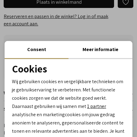
Plaats in winkelmand
Reserveren en passen in de winkel? Log in of maak
een account aan.
Vandaag vóór 17:00 besteld, vrijdag in huis
Consent
Meer informatie
Vragen? Wij helpen u graag! Whatsapp of bel ons
Gratis verzending vanaf €50,- (uitgezonderd sale)
Cookies
Reserveer- en passervice in de winkel!
Noodzakelijke cookies
Wij gebruiken cookies en vergelijkbare technieken om
personalisatie cookies
je gebruikservaring te verbeteren. Met functionele
Winkelvoorraad
cookies zorgen we dat de website goed werkt.
Analytische cookies
Daarnaast gebruiken wij samen met
1 partner
Specificaties
Marketing cookies
analytische en marketingcookies om jouw gedrag
anoniem te analyseren, gepersonaliseerde content te
Merk
Blackstone
tonen en relevante advertenties aan te bieden. Je kunt
Leveranciercode
BG-160 Gem Vash