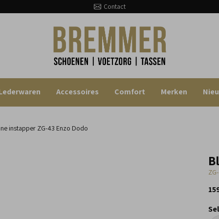
Contact
Lederwaren
Accessoires
Comfort
Merken
Nie
ne instapper
ZG-43 Enzo Dodo
B
ZG-
15
Se