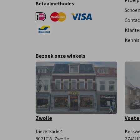
Proefp
Betaalmethodes
Schoen
Contac
Klante
Kennis
Bezoek onze winkels
Zwolle
Voete
Diezerkade 4
Kerkwe
8021CW, Zwolle
2741HD