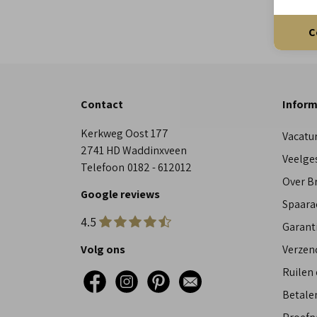
C
Contact
Inform
Kerkweg Oost 177
Vacatu
2741 HD Waddinxveen
Veelge
Telefoon
0182 - 612012
Over 
Google reviews
Spaara
4.5
Garant
Volg ons
Verzen
Ruilen
Betalen