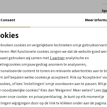
Spe
Consent
Meer inform
Me
Le
okies
Be
Noodzakelijke cookies
personalisatie cookies
Lo
ebruiken cookies en vergelijkbare technieken om je gebruikservari
Ca
teren. Met functionele cookies zorgen we dat de website goed wer
Kl
Analytische cookies
Marketing cookies
naast gebruiken wij samen met
1 partner
analytische en
Mat
bu
tingcookies om jouw gedrag anoniem te analyseren,
Mat
sonaliseerde content te tonen en relevante advertenties aan te b
bi
nt zelf bepalen welke cookies je accepteert. Klik op 'Accepteren' vo
Zo
cookies, of kies 'Instellingen' om je voorkeuren aan te passen. Wil je
n noodzakelijke cookies? Kies dan 'Weigeren'. Meer weten? Lees
hi
 over onze cookie- en privacyverklaring. Je kunt op elk moment je
Re
llingen wijzigingen door op de link te klikken onder aan de pagina.