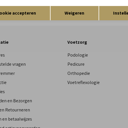
Res
Opslaan
Terug
ookie accepteren
Weigeren
Instell
atie
Voetzorg
res
Podologie
stelde vragen
Pedicure
Bremmer
Orthopedie
ctie
Voetreflexologie
ies
den en Bezorgen
 en Retourneren
 en betaalwijzes