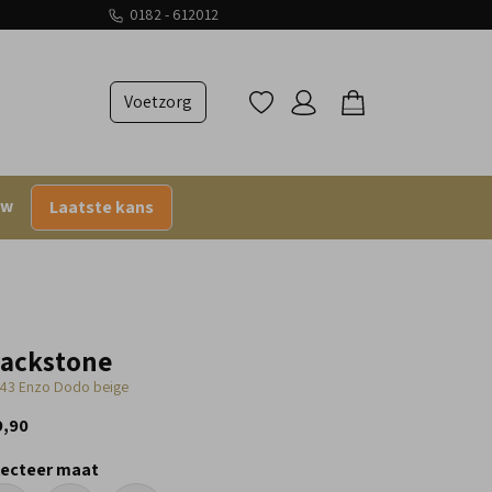
0182 - 612012
Voetzorg
uw
Laatste kans
lackstone
43 Enzo Dodo beige
9,90
lecteer maat