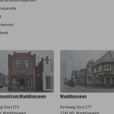
ad actievoorwaarden
reparatie
t
nservice
bank
ncentrum Waddinxveen
Waddinxveen
g Oost 173
Kerkweg Oost 177
, Waddinxveen
2741 HD, Waddinxveen