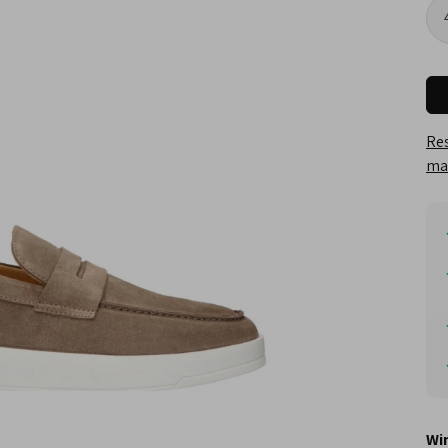
Res
maa
Wi