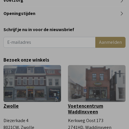
Voetzorg
0182 - 612012
Openingstijden
Maandag
Gesloten
Schrijf je nu in voor de nieuwsbrief
Dinsdag
9:00 - 18:00
Aanmelden
Woensdag
9:00 - 18:00
Donderdag
9:00 - 18:00
Bezoek onze winkels
Vrijdag
9:00 - 18:00
Zaterdag
9:00 - 17:00
Zwolle
Voetencentrum
Waddinxveen
Diezerkade 4
Kerkweg Oost 173
8021CW, Zwolle
2741HD, Waddinxveen