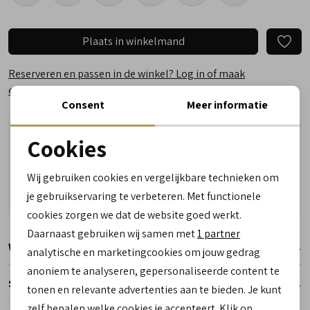
Plaats in winkelmand
Reserveren en passen in de winkel? Log in of maak
een account aan.
Consent
Meer informatie
Nu besteld, dinsdag in huis!
Cookies
Vragen? Wij helpen u graag! Whatsapp of bel ons
Noodzakelijke cookies
Gratis verzending vanaf €50,- (uitgezonderd sale)
Wij gebruiken cookies en vergelijkbare technieken om
personalisatie cookies
Reserveer- en passervice in de winkel!
je gebruikservaring te verbeteren. Met functionele
cookies zorgen we dat de website goed werkt.
Analytische cookies
Daarnaast gebruiken wij samen met
1 partner
Winkelvoorraad
Marketing cookies
analytische en marketingcookies om jouw gedrag
anoniem te analyseren, gepersonaliseerde content te
Specificaties
tonen en relevante advertenties aan te bieden. Je kunt
zelf bepalen welke cookies je accepteert. Klik op