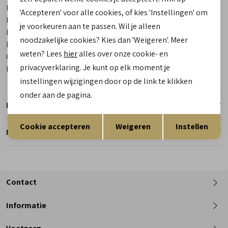
Merk
Birkenstock
'Accepteren' voor alle cookies, of kies 'Instellingen' om
Leveranciercode
129421 Arizona EVA
je voorkeuren aan te passen. Wil je alleen
Bestelcode
00029889-1
noodzakelijke cookies? Kies dan 'Weigeren'. Meer
Breedtemaat
Normaal
weten? Lees
hier
alles over onze cookie- en
Categorie
Slippers | pantoffels
privacyverklaring. Je kunt op elk moment je
Kleur
Zwart
instellingen wijzigingen door op de link te klikken
onder aan de pagina.
Retourneren
Opslaan
Terug
Cookie accepteren
Weigeren
Instellen
Reserveer en pas in de winkel
Contact
Informatie
Telefoon