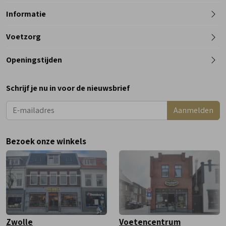
Informatie
Telefoon
Voetzorg
0182 - 612012
Openingstijden
Maandag
Gesloten
Schrijf je nu in voor de nieuwsbrief
Dinsdag
9:00 - 18:00
Aanmelden
Woensdag
9:00 - 18:00
Donderdag
9:00 - 18:00
Bezoek onze winkels
Vrijdag
9:00 - 18:00
Zaterdag
9:00 - 17:00
Zwolle
Voetencentrum