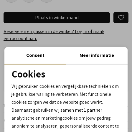
Plaats in winkelmand
Reserveren en passen in de winkel? Log in of maak
een account aan.
Consent
Meer informatie
Vandaag besteld, woensdag in huis!
Vragen? Wij helpen u graag! Whatsapp of bel ons
Cookies
Gratis verzending vanaf €50,- (uitgezonderd sale)
Noodzakelijke cookies
Reserveer- en passervice in de winkel!
Wij gebruiken cookies en vergelijkbare technieken om
personalisatie cookies
je gebruikservaring te verbeteren. Met functionele
cookies zorgen we dat de website goed werkt.
Analytische cookies
Winkelvoorraad
Daarnaast gebruiken wij samen met
1 partner
Marketing cookies
analytische en marketingcookies om jouw gedrag
Specificaties
anoniem te analyseren, gepersonaliseerde content te