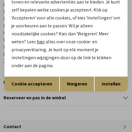
tonen en relevante advertenties aan te bieden. Je kunt
Merk
Birkenstock
zelf bepalen welke cookies je accepteert. Klik op
Leveranciercode
051753 Arizona
'Accepteren' voor alle cookies, of kies 'Instellingen' om
Bestelcode
00025635-80
Breedtemaat
Smal
je voorkeuren aan te passen. Wil je alleen
Categorie
Slippers | pantoffels
noodzakelijke cookies? Kies dan 'Weigeren'. Meer
Kleur
Blauw
weten? Lees
hier
alles over onze cookie- en
Materiaal buitenkant
PU
privacyverklaring. Je kunt op elk moment je
Materiaal binnenkant
Textiel
instellingen wijzigingen door op de link te klikken
Zool
Rubber
onder aan de pagina.
Opslaan
Terug
Retourneren
Cookie accepteren
Weigeren
Instellen
Reserveer en pas in de winkel
Contact