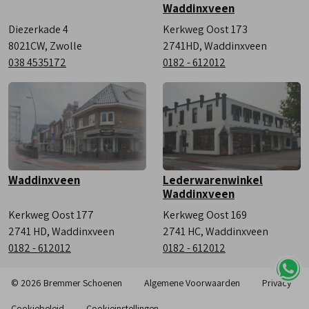
Waddinxveen
Diezerkade 4
Kerkweg Oost 173
8021CW, Zwolle
2741HD, Waddinxveen
038 4535172
0182 - 612012
Waddinxveen
Lederwarenwinkel
Waddinxveen
Kerkweg Oost 177
Kerkweg Oost 169
2741 HD, Waddinxveen
2741 HC, Waddinxveen
0182 - 612012
0182 - 612012
© 2026 Bremmer Schoenen
Algemene Voorwaarden
Privacy
Cookiebeleid
Cookieinstellingen