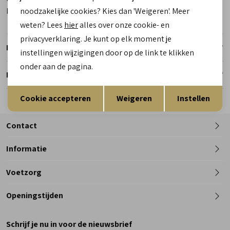
Kleur
Groen
noodzakelijke cookies? Kies dan 'Weigeren'. Meer
weten? Lees
hier
alles over onze cookie- en
privacyverklaring. Je kunt op elk moment je
Retourneren
instellingen wijzigingen door op de link te klikken
onder aan de pagina.
Reserveer en pas in de winkel
Opslaan
Terug
Cookie accepteren
Weigeren
Instellen
Contact
Informatie
Telefoon
Voetzorg
0182 - 612012
Openingstijden
Maandag
Gesloten
Schrijf je nu in voor de nieuwsbrief