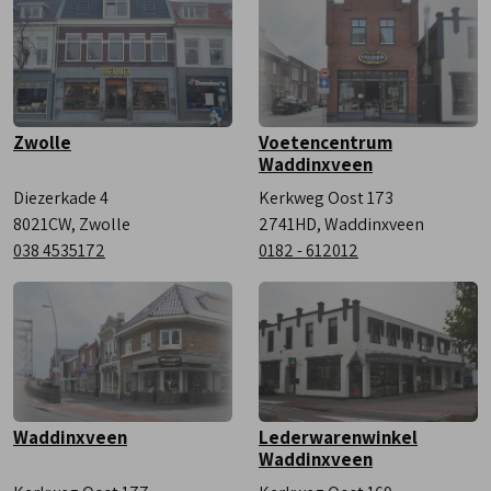
Zaterdag
9:00 - 17:00
Zwolle
Voetencentrum
Waddinxveen
Diezerkade 4
Kerkweg Oost 173
8021CW, Zwolle
2741HD, Waddinxveen
038 4535172
0182 - 612012
Waddinxveen
Lederwarenwinkel
Waddinxveen