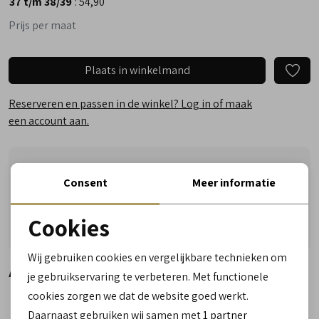
37 t/m 38/39
:
54,90
Prijs per maat
Plaats in winkelmand
Reserveren en passen in de winkel? Log in of maak
een account aan.
Vandaag besteld, woensdag in huis!
Consent
Meer informatie
Vragen? Wij helpen u graag! Whatsapp of bel ons
Gratis verzending vanaf €50,- (uitgezonderd sale)
Cookies
Reserveer- en passervice in de winkel!
Noodzakelijke cookies
Wij gebruiken cookies en vergelijkbare technieken om
personalisatie cookies
Alternatieve kleuren
je gebruikservaring te verbeteren. Met functionele
cookies zorgen we dat de website goed werkt.
Analytische cookies
Daarnaast gebruiken wij samen met
1 partner