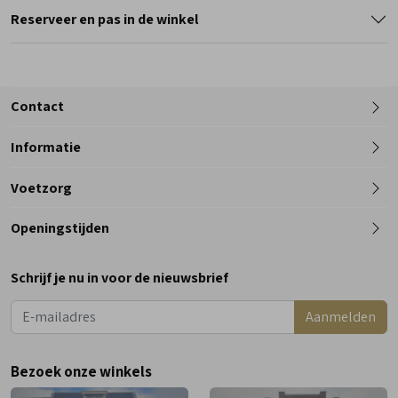
Reserveer en pas in de winkel
Contact
Informatie
Telefoon
Voetzorg
0182 - 612012
Openingstijden
Maandag
Gesloten
Schrijf je nu in voor de nieuwsbrief
Dinsdag
9:00 - 18:00
Aanmelden
Woensdag
9:00 - 18:00
Donderdag
9:00 - 18:00
Bezoek onze winkels
Vrijdag
9:00 - 18:00