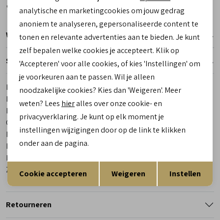
Marketing cookies
analytische en marketingcookies om jouw gedrag
anoniem te analyseren, gepersonaliseerde content te
Winkelvoorraad
tonen en relevante advertenties aan te bieden. Je kunt
zelf bepalen welke cookies je accepteert. Klik op
Specificaties
'Accepteren' voor alle cookies, of kies 'Instellingen' om
je voorkeuren aan te passen. Wil je alleen
Merk
Teva
noodzakelijke cookies? Kies dan 'Weigeren'. Meer
Leveranciercode
1019390T-GWM Hurricane XLT 2
weten? Lees
hier
alles over onze cookie- en
Bestelcode
00027681-70
privacyverklaring. Je kunt op elk moment je
Categorie
Sandalen
instellingen wijzigingen door op de link te klikken
Kleur
Groen
onder aan de pagina.
Materiaal buitenkant
Textiel
Materiaal binnenkant
Textiel
Opslaan
Terug
Zool
Rubber
Cookie accepteren
Weigeren
Instellen
Retourneren