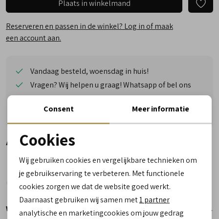
Plaats in winkelmand
Reserveren en passen in de winkel? Log in of maak
een account aan.
Vandaag besteld, woensdag in huis!
Vragen? Wij helpen u graag! Whatsapp of bel ons
Gratis verzending vanaf €50,- (uitgezonderd sale)
Consent
Meer informatie
Reserveer- en passervice in de winkel!
Cookies
Alternatieve kleuren
Noodzakelijke cookies
Wij gebruiken cookies en vergelijkbare technieken om
personalisatie cookies
je gebruikservaring te verbeteren. Met functionele
cookies zorgen we dat de website goed werkt.
Analytische cookies
Daarnaast gebruiken wij samen met
1 partner
Winkelvoorraad
Marketing cookies
analytische en marketingcookies om jouw gedrag