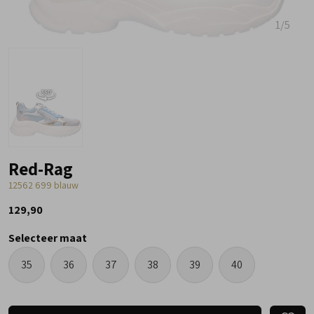
1
/5
Red-Rag
12562 699 blauw
129,90
Selecteer maat
35
36
37
38
39
40