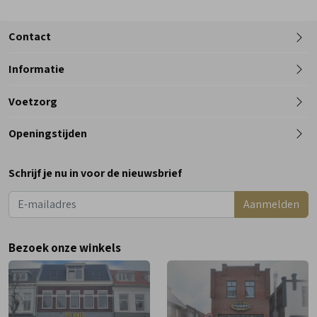
Contact
Informatie
Telefoon
Voetzorg
0182 - 612012
Openingstijden
Maandag
Gesloten
Schrijf je nu in voor de nieuwsbrief
Dinsdag
9:00 - 18:00
Aanmelden
Woensdag
9:00 - 18:00
Donderdag
9:00 - 18:00
Bezoek onze winkels
Vrijdag
9:00 - 18:00
Zaterdag
9:00 - 17:00