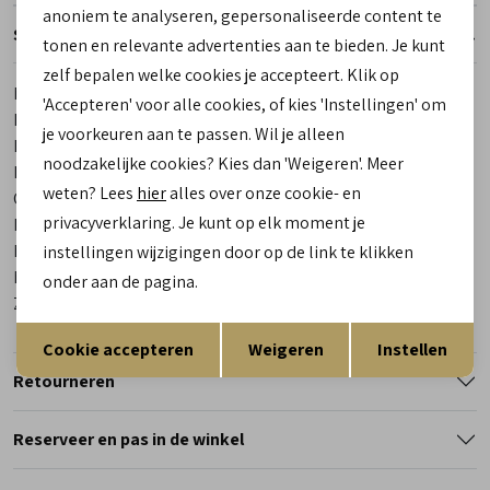
anoniem te analyseren, gepersonaliseerde content te
Specificaties
tonen en relevante advertenties aan te bieden. Je kunt
zelf bepalen welke cookies je accepteert. Klik op
Merk
Red-Rag
'Accepteren' voor alle cookies, of kies 'Instellingen' om
Leveranciercode
12562 699
je voorkeuren aan te passen. Wil je alleen
Bestelcode
00029610-80
noodzakelijke cookies? Kies dan 'Weigeren'. Meer
Los voetbed
Ja
weten? Lees
hier
alles over onze cookie- en
Categorie
Sneakers
privacyverklaring. Je kunt op elk moment je
Kleur
Blauw
Materiaal buitenkant
Combinatie materiaal
instellingen wijzigingen door op de link te klikken
Materiaal binnenkant
Leer
onder aan de pagina.
Zool
Rubber
Opslaan
Terug
Cookie accepteren
Weigeren
Instellen
Retourneren
Reserveer en pas in de winkel