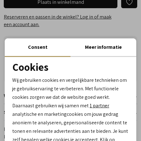
Plaats in winkelmand
Reserveren en passen in de winkel? Log in of maak
een account aan.
Vandaag besteld, woensdag in huis!
Consent
Meer informatie
Vragen? Wij helpen u graag! Whatsapp of bel ons
Cookies
Gratis verzending vanaf €50,- (uitgezonderd sale)
Noodzakelijke cookies
Reserveer- en passervice in de winkel!
Wij gebruiken cookies en vergelijkbare technieken om
personalisatie cookies
je gebruikservaring te verbeteren. Met functionele
Winkelvoorraad
cookies zorgen we dat de website goed werkt.
Analytische cookies
Daarnaast gebruiken wij samen met
1 partner
Marketing cookies
Specificaties
analytische en marketingcookies om jouw gedrag
anoniem te analyseren, gepersonaliseerde content te
Merk
Paul Green
tonen en relevante advertenties aan te bieden. Je kunt
Leveranciercode
1136 000
zelf bepalen welke cookies je accepteert. Klik op