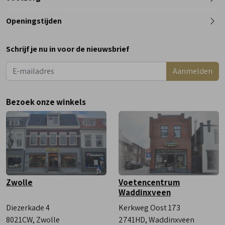
0182 - 612012
Openingstijden
Maandag
Gesloten
Schrijf je nu in voor de nieuwsbrief
Dinsdag
9:00 - 18:00
Aanmelden
Woensdag
9:00 - 18:00
Donderdag
9:00 - 18:00
Bezoek onze winkels
Vrijdag
9:00 - 18:00
Zaterdag
9:00 - 17:00
Zwolle
Voetencentrum
Waddinxveen
Diezerkade 4
Kerkweg Oost 173
8021CW, Zwolle
2741HD, Waddinxveen