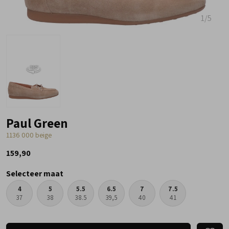
1
/5
Paul Green
1136 000 beige
159,90
Selecteer maat
4
5
5.5
6.5
7
7.5
37
38
38.5
39,5
40
41