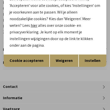
Bestelcode
00029257-40
'Accepteren' voor alle cookies, of kies 'Instellingen' om
Categorie
Sneakers | veterschoenen
je voorkeuren aan te passen. Wil je alleen
Kleur
Beige
noodzakelijke cookies? Kies dan 'Weigeren'. Meer
Materiaal buitenkant
Suede
weten? Lees
hier
alles over onze cookie- en
Materiaal binnenkant
Leer
Zool
privacyverklaring. Je kunt op elk moment je
Rubber
instellingen wijzigingen door op de link te klikken
onder aan de pagina.
Retourneren
Opslaan
Terug
Cookie accepteren
Weigeren
Instellen
Reserveer en pas in de winkel
Contact
Informatie
Telefoon
Voetzorg