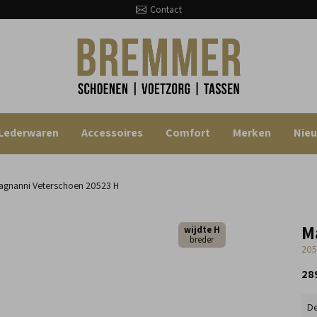
Contact
Lederwaren
Accessoires
Comfort
Merken
Nie
gnanni Veterschoen
20523 H
M
wijdte H
breder
205
28
De