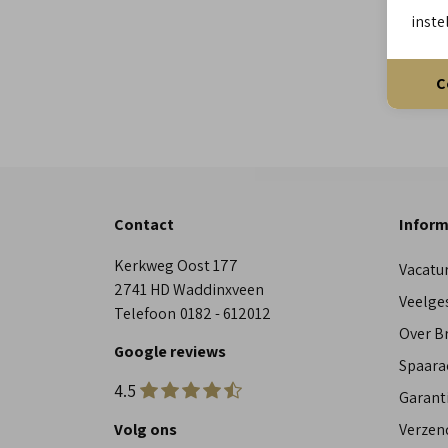
inste
C
Contact
Inform
Kerkweg Oost 177
Vacatu
2741 HD Waddinxveen
Veelge
Telefoon
0182 - 612012
Over 
Google reviews
Spaara
4.5
Garant
Volg ons
Verzen