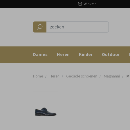
Winkels
Dames
Heren
Kinder
Outdoor
Home
Heren
Geklede schoenen
Magnanni
Ma