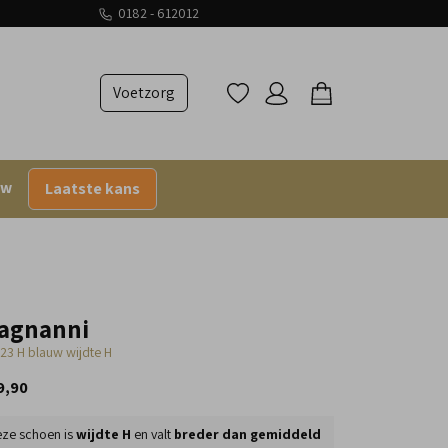
0182 - 612012
Voetzorg
uw
Laatste kans
agnanni
23 H blauw wijdte H
9,90
ze schoen is
wijdte H
en valt
breder dan gemiddeld