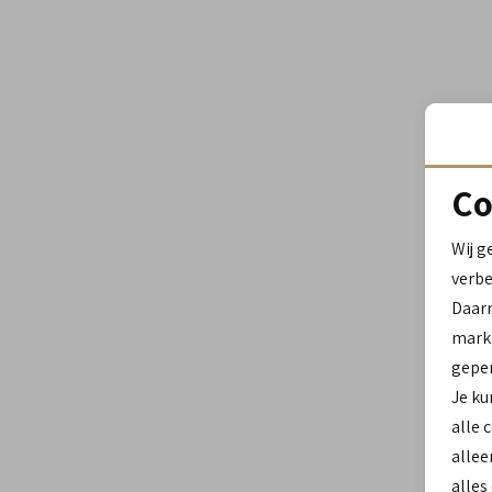
Co
Wij g
verbe
Daar
marke
geper
Je ku
alle 
allee
alles