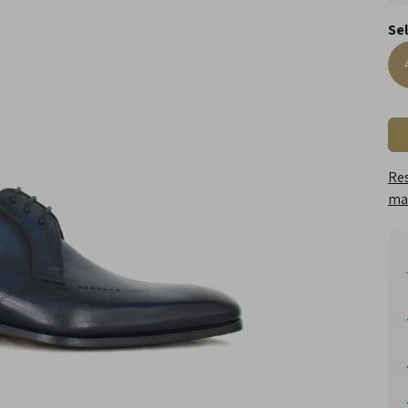
Se
Res
maa