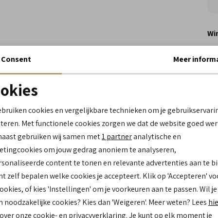
Wi
Consent
Meer inform
Spe
okies
Me
Le
Noodzakelijke cookies
personalisatie cookies
Be
ebruiken cookies en vergelijkbare technieken om je gebruikservari
Br
teren. Met functionele cookies zorgen we dat de website goed wer
Analytische cookies
Marketing cookies
Ca
naast gebruiken wij samen met
1 partner
analytische en
Kl
tingcookies om jouw gedrag anoniem te analyseren,
Mat
sonaliseerde content te tonen en relevante advertenties aan te b
bu
nt zelf bepalen welke cookies je accepteert. Klik op 'Accepteren' vo
Mat
cookies, of kies 'Instellingen' om je voorkeuren aan te passen. Wil je
bi
Zo
n noodzakelijke cookies? Kies dan 'Weigeren'. Meer weten? Lees
hi
 over onze cookie- en privacyverklaring. Je kunt op elk moment je