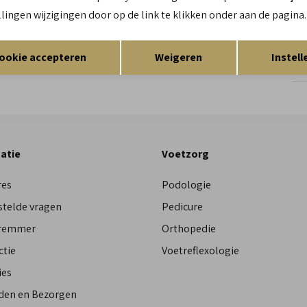
llingen wijzigingen door op de link te klikken onder aan de pagina.
Re
Opslaan
Terug
ookie accepteren
Weigeren
Instell
Res
atie
Voetzorg
res
Podologie
stelde vragen
Pedicure
Bremmer
Orthopedie
ctie
Voetreflexologie
ies
den en Bezorgen