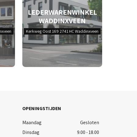
LEDERWARENWINKEL
WADDINXVEEN
nxveen
Kerkweg Oost 169 2741 HC Waddinxveen
OPENINGSTIJDEN
Maandag
Gesloten
Dinsdag
9.00 - 18.00