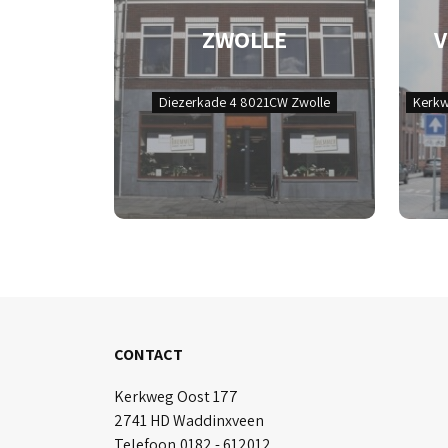
ZWOLLE
Diezerkade 4 8021CW Zwolle
Kerkw
CONTACT
Kerkweg Oost 177
2741 HD Waddinxveen
Telefoon
0182 - 612012