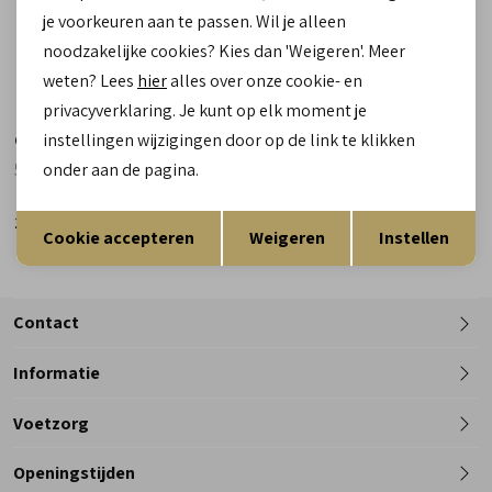
je voorkeuren aan te passen. Wil je alleen
noodzakelijke cookies? Kies dan 'Weigeren'. Meer
weten? Lees
hier
alles over onze cookie- en
privacyverklaring. Je kunt op elk moment je
Giorgio
instellingen wijzigingen door op de link te klikken
50504 36 Bufalo Earth beige
onder aan de pagina.
Opslaan
Terug
189,90
Cookie accepteren
Weigeren
Instellen
Contact
Informatie
Telefoon
Voetzorg
0182 - 612012
Openingstijden