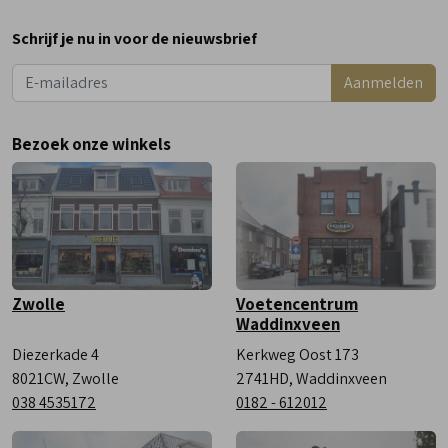
Maandag
Gesloten
Schrijf je nu in voor de nieuwsbrief
Dinsdag
9:00 - 18:00
Aanmelden
Woensdag
9:00 - 18:00
Donderdag
9:00 - 18:00
Bezoek onze winkels
Vrijdag
9:00 - 18:00
Zaterdag
9:00 - 17:00
Zwolle
Voetencentrum
Waddinxveen
Diezerkade 4
Kerkweg Oost 173
8021CW, Zwolle
2741HD, Waddinxveen
038 4535172
0182 - 612012