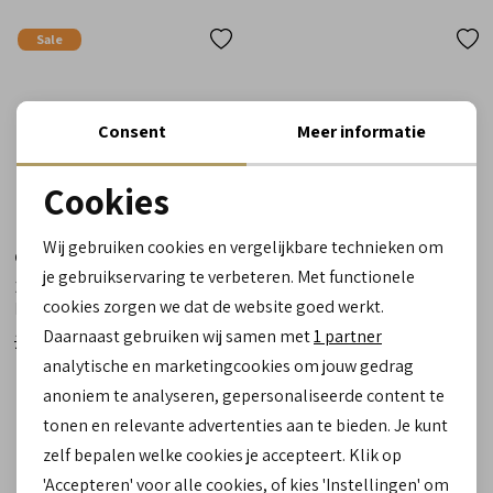
Sale
Consent
Meer informatie
Cookies
Noodzakelijke cookies
Wij gebruiken cookies en vergelijkbare technieken om
Giorgio
Giorgio
personalisatie cookies
je gebruikservaring te verbeteren. Met functionele
28785 387 lavanda relight
50504 08 Bufalo Blu blauw
cookies zorgen we dat de website goed werkt.
blauw
Analytische cookies
Daarnaast gebruiken wij samen met
1 partner
189,90
189,90
75,99
Marketing cookies
analytische en marketingcookies om jouw gedrag
anoniem te analyseren, gepersonaliseerde content te
tonen en relevante advertenties aan te bieden. Je kunt
zelf bepalen welke cookies je accepteert. Klik op
'Accepteren' voor alle cookies, of kies 'Instellingen' om