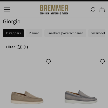
Giorgio
Instappers
Riemen
Sneakers | Veterschoenen
veterboots
Filter
1