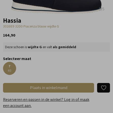
1
/5
Hassia
301689 3200 Piacenza blauw wijdte G
164,90
Deze schoen is
wijdte G
en valt
als gemiddeld
Selecteer maat
7
40
Plaats in winkelmand
Reserveren en passen in de winkel? Log in of maak
een account aan.