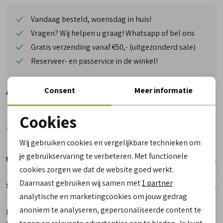
Vandaag besteld, woensdag in huis!
Vragen? Wij helpen u graag! Whatsapp of bel ons
Gratis verzending vanaf €50,- (uitgezonderd sale)
Reserveer- en passervice in de winkel!
Alternatieve kleuren
Consent
Meer informatie
Cookies
Noodzakelijke cookies
Wij gebruiken cookies en vergelijkbare technieken om
personalisatie cookies
je gebruikservaring te verbeteren. Met functionele
Winkelvoorraad
cookies zorgen we dat de website goed werkt.
Analytische cookies
Daarnaast gebruiken wij samen met
1 partner
Specificaties
Marketing cookies
analytische en marketingcookies om jouw gedrag
anoniem te analyseren, gepersonaliseerde content te
Merk
Hassia