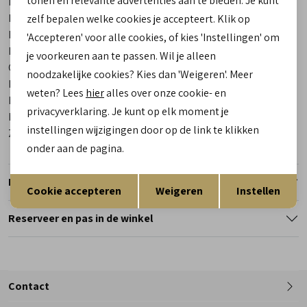
tonen en relevante advertenties aan te bieden. Je kunt
Leveranciercode
301689 3200 Piacenza
Bestelcode
00023462-80
zelf bepalen welke cookies je accepteert. Klik op
Breedtemaat
G
'Accepteren' voor alle cookies, of kies 'Instellingen' om
Los voetbed
Ja
je voorkeuren aan te passen. Wil je alleen
Categorie
Instappers | ballerina's
noodzakelijke cookies? Kies dan 'Weigeren'. Meer
Kleur
Blauw
weten? Lees
hier
alles over onze cookie- en
Materiaal buitenkant
Textiel
privacyverklaring. Je kunt op elk moment je
Materiaal binnenkant
Kalfsleer
instellingen wijzigingen door op de link te klikken
Zool
Rubber
onder aan de pagina.
Opslaan
Terug
Retourneren
Cookie accepteren
Weigeren
Instellen
Reserveer en pas in de winkel
Contact