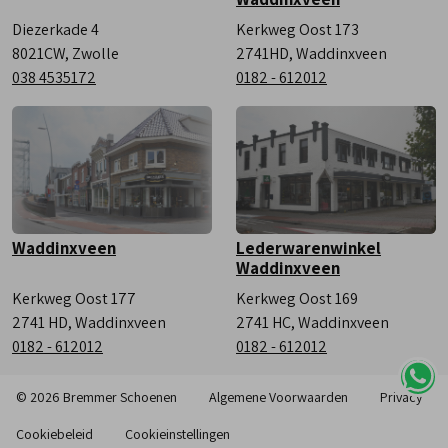
Diezerkade 4
Kerkweg Oost 173
8021CW, Zwolle
2741HD, Waddinxveen
038 4535172
0182 - 612012
Waddinxveen
Lederwarenwinkel
Waddinxveen
Kerkweg Oost 177
Kerkweg Oost 169
2741 HD, Waddinxveen
2741 HC, Waddinxveen
0182 - 612012
0182 - 612012
© 2026 Bremmer Schoenen
Algemene Voorwaarden
Privacy
Cookiebeleid
Cookieinstellingen