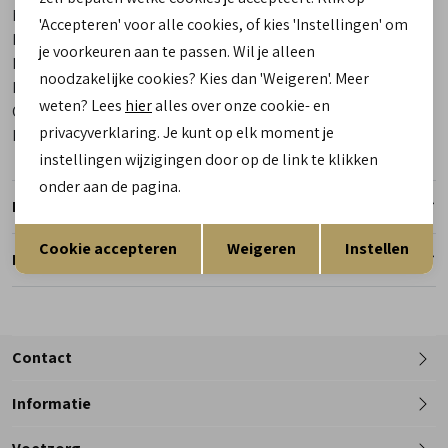
Merk
Hartjes
'Accepteren' voor alle cookies, of kies 'Instellingen' om
Leveranciercode
132.2102 14/14 Pop
je voorkeuren aan te passen. Wil je alleen
Bestelcode
00027217-93
noodzakelijke cookies? Kies dan 'Weigeren'. Meer
Breedtemaat
G
weten? Lees
hier
alles over onze cookie- en
Categorie
Sandalen
privacyverklaring. Je kunt op elk moment je
Kleur
Brons
instellingen wijzigingen door op de link te klikken
onder aan de pagina.
Retourneren
Opslaan
Terug
Cookie accepteren
Weigeren
Instellen
Reserveer en pas in de winkel
Contact
Informatie
Telefoon