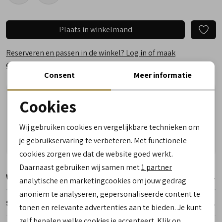
Plaats in winkelmand
Reserveren en passen in de winkel? Log in of maak
een account aan.
Consent
Meer informatie
Nu besteld, zaterdag in huis!
Cookies
Vragen? Wij helpen u graag! Whatsapp of bel ons
Noodzakelijke cookies
Gratis verzending vanaf €50,- (uitgezonderd sale)
Wij gebruiken cookies en vergelijkbare technieken om
personalisatie cookies
Reserveer- en passervice in de winkel!
je gebruikservaring te verbeteren. Met functionele
cookies zorgen we dat de website goed werkt.
Analytische cookies
Daarnaast gebruiken wij samen met
1 partner
Winkelvoorraad
Marketing cookies
analytische en marketingcookies om jouw gedrag
anoniem te analyseren, gepersonaliseerde content te
Specificaties
tonen en relevante advertenties aan te bieden. Je kunt
zelf bepalen welke cookies je accepteert. Klik op