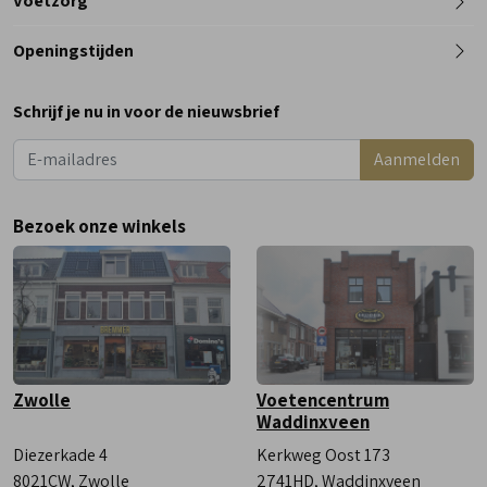
Voetzorg
0182 - 612012
Openingstijden
Maandag
Gesloten
Schrijf je nu in voor de nieuwsbrief
Dinsdag
9:00 - 18:00
Aanmelden
Woensdag
9:00 - 18:00
Donderdag
9:00 - 18:00
Bezoek onze winkels
Vrijdag
9:00 - 18:00
Zaterdag
9:00 - 17:00
Zwolle
Voetencentrum
Waddinxveen
Diezerkade 4
Kerkweg Oost 173
8021CW, Zwolle
2741HD, Waddinxveen