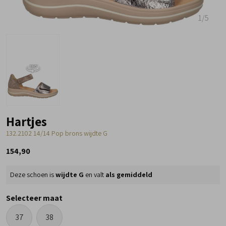
1
/5
Hartjes
132.2102 14/14 Pop brons wijdte G
154,90
Deze schoen is
wijdte G
en valt
als gemiddeld
Selecteer maat
37
38