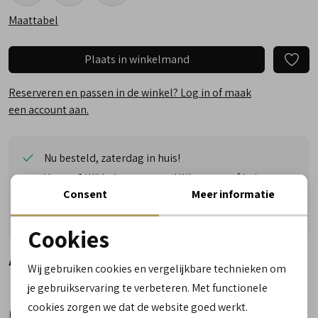
Maattabel
Plaats in winkelmand
Reserveren en passen in de winkel? Log in of maak
een account aan.
Nu besteld, zaterdag in huis!
Vragen? Wij helpen u graag! Whatsapp of bel ons
Consent
Meer informatie
Gratis verzending vanaf €50,- (uitgezonderd sale)
Reserveer- en passervice in de winkel!
Cookies
Noodzakelijke cookies
Alternatieve kleuren
Wij gebruiken cookies en vergelijkbare technieken om
personalisatie cookies
je gebruikservaring te verbeteren. Met functionele
cookies zorgen we dat de website goed werkt.
Analytische cookies