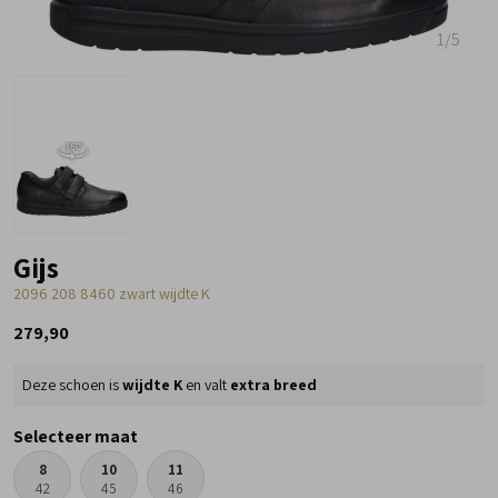
1
/5
Gijs
2096 208 8460 zwart wijdte K
279,90
Deze schoen is
wijdte K
en valt
extra breed
Selecteer maat
8
10
11
42
45
46