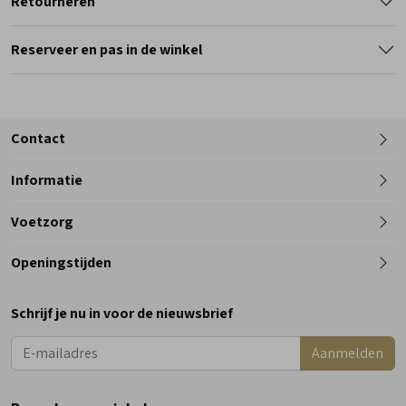
Retourneren
Reserveer en pas in de winkel
Contact
Informatie
Telefoon
Voetzorg
0182 - 612012
Openingstijden
Maandag
Gesloten
Schrijf je nu in voor de nieuwsbrief
Dinsdag
9:00 - 18:00
Aanmelden
Woensdag
9:00 - 18:00
Donderdag
9:00 - 18:00