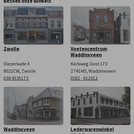
Bezoek onze winkels
Vrijdag
9:00 - 18:00
Zaterdag
9:00 - 17:00
Zwolle
Voetencentrum
Waddinxveen
Diezerkade 4
Kerkweg Oost 173
8021CW, Zwolle
2741HD, Waddinxveen
038 4535172
0182 - 612012
Waddinxveen
Lederwarenwinkel