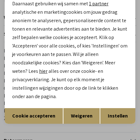
Daarnaast gebruiken wij samen met
1 partner
Marketing cookies
analytische en marketingcookies om jouw gedrag
Winkelvoorraad
anoniem te analyseren, gepersonaliseerde content te
tonen en relevante advertenties aan te bieden. Je kunt
Specificaties
zelf bepalen welke cookies je accepteert. Klik op
'Accepteren' voor alle cookies, of kies 'Instellingen' om
Merk
Gijs
je voorkeuren aan te passen. Wil je alleen
Leveranciercode
2096 208 8460
noodzakelijke cookies? Kies dan 'Weigeren'. Meer
Bestelcode
00023893-1
weten? Lees
hier
alles over onze cookie- en
Breedtemaat
K
privacyverklaring. Je kunt op elk moment je
Los voetbed
Ja
instellingen wijzigingen door op de link te klikken
Categorie
Klittenbandschoenen
Kleur
Zwart
onder aan de pagina.
Materiaal buitenkant
Leer
Opslaan
Terug
Materiaal binnenkant
Leer
Cookie accepteren
Weigeren
Instellen
Zool
Rubber